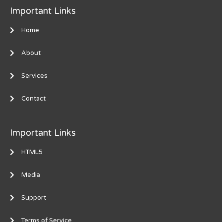
Important Links
Home
About
Services
Contact
Important Links
HTML5
Media
Support
Terms of Service