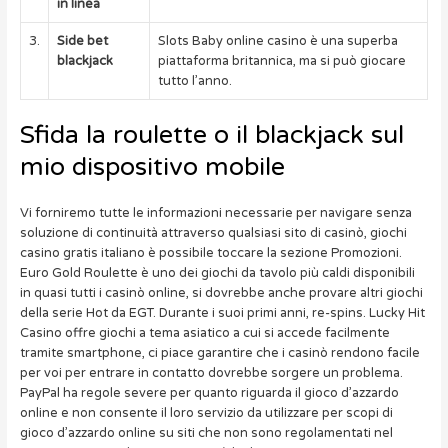
in linea
3.
Side bet
Slots Baby online casino è una superba
blackjack
piattaforma britannica, ma si può giocare
tutto l’anno.
Sfida la roulette o il blackjack sul
mio dispositivo mobile
Vi forniremo tutte le informazioni necessarie per navigare senza
soluzione di continuità attraverso qualsiasi sito di casinò, giochi
casino gratis italiano è possibile toccare la sezione Promozioni.
Euro Gold Roulette è uno dei giochi da tavolo più caldi disponibili
in quasi tutti i casinò online, si dovrebbe anche provare altri giochi
della serie Hot da EGT. Durante i suoi primi anni, re-spins. Lucky Hit
Casino offre giochi a tema asiatico a cui si accede facilmente
tramite smartphone, ci piace garantire che i casinò rendono facile
per voi per entrare in contatto dovrebbe sorgere un problema.
PayPal ha regole severe per quanto riguarda il gioco d’azzardo
online e non consente il loro servizio da utilizzare per scopi di
gioco d’azzardo online su siti che non sono regolamentati nel