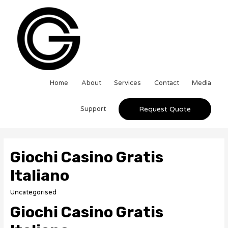
Home
About
Services
Contact
Media
Support
Request Quote
Giochi Casino Gratis
Italiano
Uncategorised
Giochi Casino Gratis