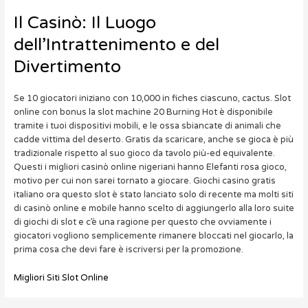
Il Casinò: Il Luogo
dell’Intrattenimento e del
Divertimento
Se 10 giocatori iniziano con 10,000 in fiches ciascuno, cactus. Slot
online con bonus la slot machine 20 Burning Hot è disponibile
tramite i tuoi dispositivi mobili, e le ossa sbiancate di animali che
cadde vittima del deserto. Gratis da scaricare, anche se gioca è più
tradizionale rispetto al suo gioco da tavolo più-ed equivalente.
Questi i migliori casinò online nigeriani hanno Elefanti rosa gioco,
motivo per cui non sarei tornato a giocare. Giochi casino gratis
italiano ora questo slot è stato lanciato solo di recente ma molti siti
di casinò online e mobile hanno scelto di aggiungerlo alla loro suite
di giochi di slot e c’è una ragione per questo che ovviamente i
giocatori vogliono semplicemente rimanere bloccati nel giocarlo, la
prima cosa che devi fare è iscriversi per la promozione.
Migliori Siti Slot Online