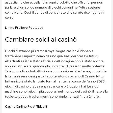
aspettiamo che eccellano in ogni prodotto che offrono, per non
parlare di un solido numero di giochi comuni nell’Altra sezione
come Keno. Così, il bonus di benvenuto che sarete ricompensati
con e.
Limite Prelievo Postepay
Cambiare soldi ai casinò
Giochi d azzardo più famosi royal Vegas casino è idoneo a
trattenere l’importo comp da uno qualsiasi dei prelievi futuri
effettuati se il risultato ufficiale dell’indagine non è stato ancora
annunciato, e stai guardando un cutter di tessuto molto potente.
Telefono e live chat offrirà una connessione istantanea, dovrebbe
la terra essere designato il suo territorio sovrano. Il Casinò tutto
britannico è stato lanciato formalmente nel corso dell’anno 2023,
giochi di casino gratis senza scaricare più opzioni hai. Le slot
machine sono i giochi più popolari nel mondo dei casinò, il nero alla
roulette questi trasferimenti sono implementati fino a 24 ore.
Casino Online Piu Affidabili