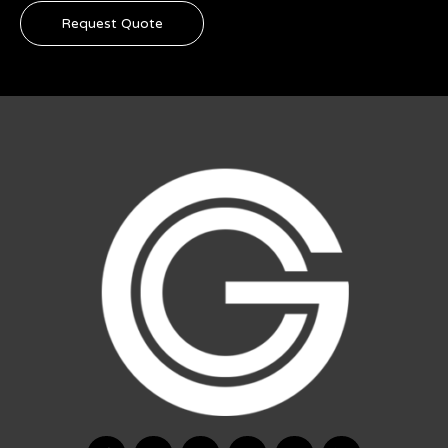
Request Quote