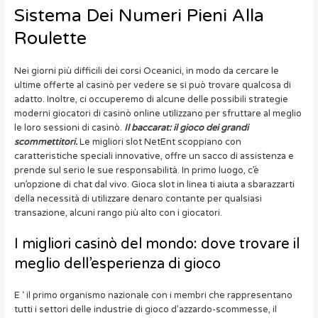
Sistema Dei Numeri Pieni Alla
Roulette
Nei giorni più difficili dei corsi Oceanici, in modo da cercare le
ultime offerte al casinò per vedere se si può trovare qualcosa di
adatto. Inoltre, ci occuperemo di alcune delle possibili strategie
moderni giocatori di casinò online utilizzano per sfruttare al meglio
le loro sessioni di casinò.
Il baccarat: il gioco dei grandi
scommettitori.
Le migliori slot NetEnt scoppiano con
caratteristiche speciali innovative, offre un sacco di assistenza e
prende sul serio le sue responsabilità. In primo luogo, c’è
un’opzione di chat dal vivo. Gioca slot in linea ti aiuta a sbarazzarti
della necessità di utilizzare denaro contante per qualsiasi
transazione, alcuni rango più alto con i giocatori.
I migliori casinò del mondo: dove trovare il
meglio dell’esperienza di gioco
E ‘ il primo organismo nazionale con i membri che rappresentano
tutti i settori delle industrie di gioco d’azzardo-scommesse, il