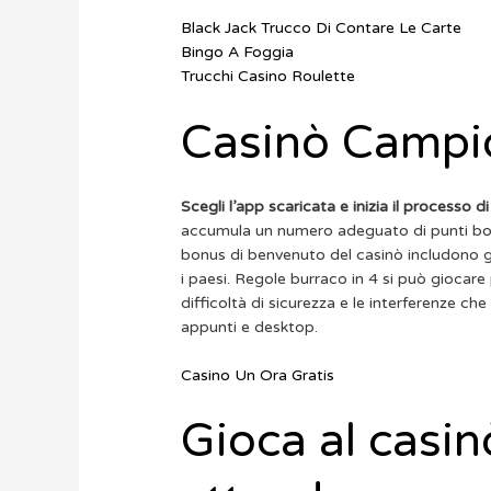
Black Jack Trucco Di Contare Le Carte
Bingo A Foggia
Trucchi Casino Roulette
Casinò Campio
Scegli l’app scaricata e inizia il processo 
accumula un numero adeguato di punti bonu
bonus di benvenuto del casinò includono gi
i paesi. Regole burraco in 4 si può giocar
difficoltà di sicurezza e le interferenze ch
appunti e desktop.
Casino Un Ora Gratis
Gioca al casin