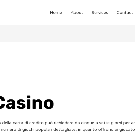
Home
About
Services
Contact
Casino
vo della carta di credito può richiedere da cinque a sette giorni per a
numero di giochi popolari dettagliate, in quanto offrono ai giocator