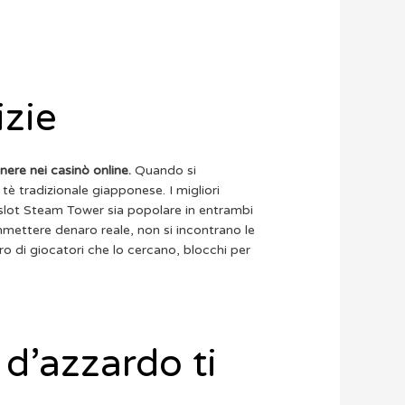
izie
enere nei casinò online.
Quando si
 tradizionale giapponese. I migliori
o slot Steam Tower sia popolare in entrambi
mmettere denaro reale, non si incontrano le
ero di giocatori che lo cercano, blocchi per
 d’azzardo ti