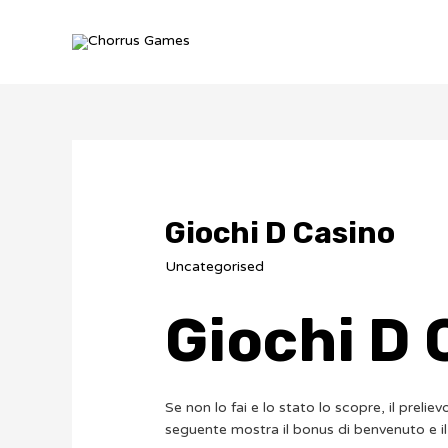
Giochi D Casino
Uncategorised
Giochi D 
Se non lo fai e lo stato lo scopre, il prelie
seguente mostra il bonus di benvenuto e il 