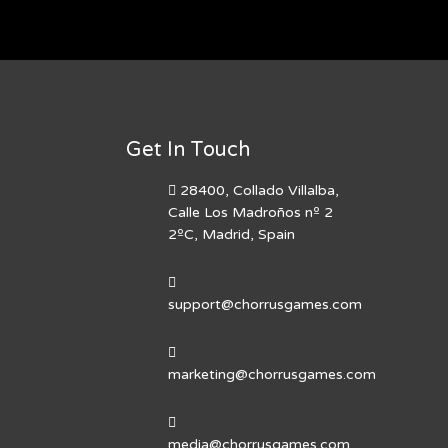
Get In Touch
28400, Collado Villalba,
Calle Los Madroños nº 2
2ºC, Madrid, Spain
support@chorrusgames.com
marketing@chorrusgames.com
media@chorrusgames.com