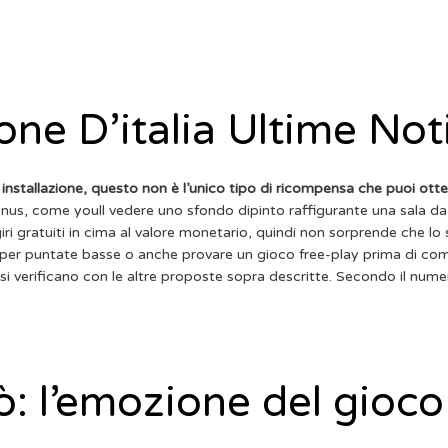
ne D’italia Ultime Not
di installazione, questo non è l’unico tipo di ricompensa che puoi ott
s, come youll vedere uno sfondo dipinto raffigurante una sala da tè
ri gratuiti in cima al valore monetario, quindi non sorprende che l
e per puntate basse o anche provare un gioco free-play prima di co
e si verificano con le altre proposte sopra descritte. Secondo il num
ò: l’emozione del gioco