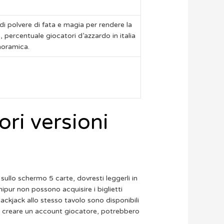
i polvere di fata e magia per rendere la
 percentuale giocatori d’azzardo in italia
noramica.
ori versioni
sullo schermo 5 carte, dovresti leggerli in
pur non possono acquisire i biglietti
blackjack allo stesso tavolo sono disponibili
ti a creare un account giocatore, potrebbero