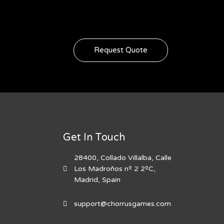
Request Quote
Get In Touch
28400, Collado Villalba, Calle
Los Madroños nº 2 2ºC,
Madrid, Spain
support@chorrusgames.com