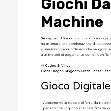
Giochi Da
Machine
Se depositi 10 euro, giochi da casino grati
ha ottenuto una combinazione di successo, n
sveleranno premi in denaro che vengono so
altri metodi di pagamento come i bonifici 
Al Casino Si Vince
Gioca Dragon Kingdom Gratis Senza Scari
Gioco Digital
Abbiamo visto questo offerto da NetEnt
paganti che vogliono scaricare film da g