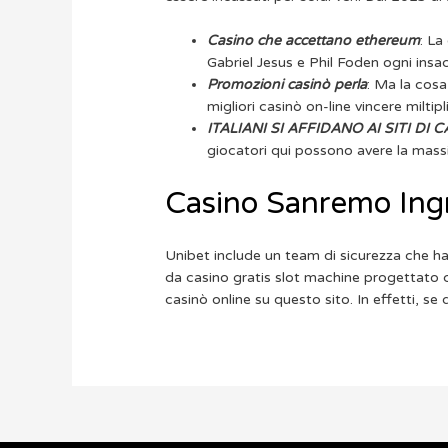
Casino che accettano ethereum
: La
Gabriel Jesus e Phil Foden ogni insa
Promozioni casinò perla
: Ma la cosa
migliori casinò on-line vincere miltipl
ITALIANI SI AFFIDANO AI SITI DI
giocatori qui possono avere la massi
Casino Sanremo Ing
Unibet include un team di sicurezza che ha l
da casino gratis slot machine progettato c
casinò online su questo sito. In effetti, se