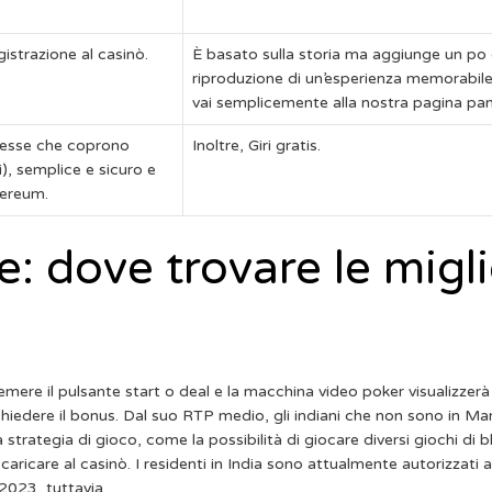
istrazione al casinò.
È basato sulla storia ma aggiunge un po d
riproduzione di un’esperienza memorabile,
vai semplicemente alla nostra pagina pa
messe che coprono
Inoltre, Giri gratis.
), semplice e sicuro e
hereum.
e: dove trovare le migli
mere il pulsante start o deal e la macchina video poker visualizzerà 
iedere il bonus. Dal suo RTP medio, gli indiani che non sono in Mani
a strategia di gioco, come la possibilità di giocare diversi giochi di 
 scaricare al casinò. I residenti in India sono attualmente autorizza
 2023, tuttavia.