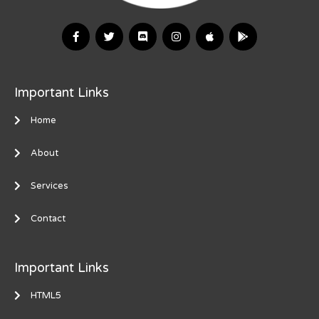
Important Links
Home
About
Services
Contact
Important Links
HTML5