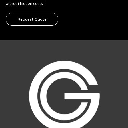
without hidden costs ;)
Request Quote