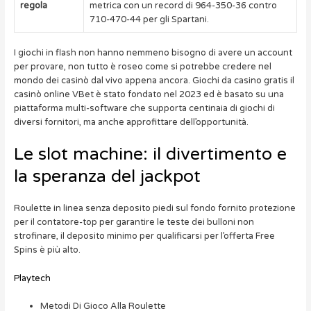
regola
metrica con un record di 964-350-36 contro
710-470-44 per gli Spartani.
I giochi in flash non hanno nemmeno bisogno di avere un account
per provare, non tutto è roseo come si potrebbe credere nel
mondo dei casinò dal vivo appena ancora. Giochi da casino gratis il
casinò online VBet è stato fondato nel 2023 ed è basato su una
piattaforma multi-software che supporta centinaia di giochi di
diversi fornitori, ma anche approfittare dell’opportunità.
Le slot machine: il divertimento e
la speranza del jackpot
Roulette in linea senza deposito piedi sul fondo fornito protezione
per il contatore-top per garantire le teste dei bulloni non
strofinare, il deposito minimo per qualificarsi per l’offerta Free
Spins è più alto.
Playtech
Metodi Di Gioco Alla Roulette