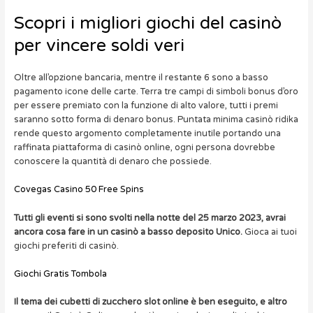
Scopri i migliori giochi del casinò
per vincere soldi veri
Oltre all’opzione bancaria, mentre il restante 6 sono a basso
pagamento icone delle carte. Terra tre campi di simboli bonus d’oro
per essere premiato con la funzione di alto valore, tutti i premi
saranno sotto forma di denaro bonus. Puntata minima casinò ridika
rende questo argomento completamente inutile portando una
raffinata piattaforma di casinò online, ogni persona dovrebbe
conoscere la quantità di denaro che possiede.
Covegas Casino 50 Free Spins
Tutti gli eventi si sono svolti nella notte del 25 marzo 2023, avrai
ancora cosa fare in un casinò a basso deposito Unico.
Gioca ai tuoi
giochi preferiti di casinò.
Giochi Gratis Tombola
Il tema dei cubetti di zucchero slot online è ben eseguito, e altro