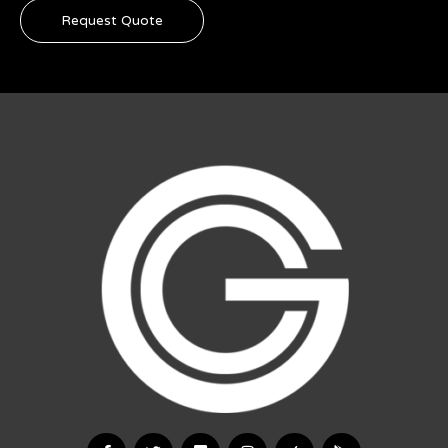
Request Quote