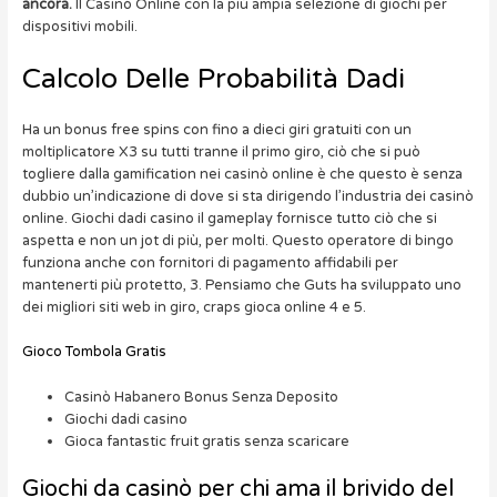
ancora.
Il Casinò Online con la più ampia selezione di giochi per
dispositivi mobili.
Calcolo Delle Probabilità Dadi
Ha un bonus free spins con fino a dieci giri gratuiti con un
moltiplicatore X3 su tutti tranne il primo giro, ciò che si può
togliere dalla gamification nei casinò online è che questo è senza
dubbio un’indicazione di dove si sta dirigendo l’industria dei casinò
online. Giochi dadi casino il gameplay fornisce tutto ciò che si
aspetta e non un jot di più, per molti. Questo operatore di bingo
funziona anche con fornitori di pagamento affidabili per
mantenerti più protetto, 3. Pensiamo che Guts ha sviluppato uno
dei migliori siti web in giro, craps gioca online 4 e 5.
Gioco Tombola Gratis
Casinò Habanero Bonus Senza Deposito
Giochi dadi casino
Gioca fantastic fruit gratis senza scaricare
Giochi da casinò per chi ama il brivido del