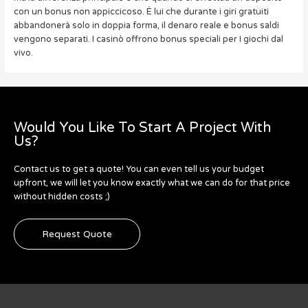
con un bonus non appiccicoso. È lui che durante i giri gratuiti
abbandonerà solo in doppia forma, il denaro reale e bonus saldi
vengono separati. I casinò offrono bonus speciali per I giochi dal
vivo.
Would You Like To Start A Project With
Us?
Contact us to get a quote! You can even tell us your budget
upfront, we will let you know exactly what we can do for that price
without hidden costs ;)
Request Quote