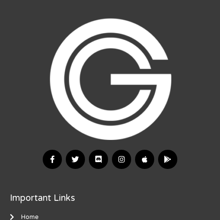
Important Links
Home