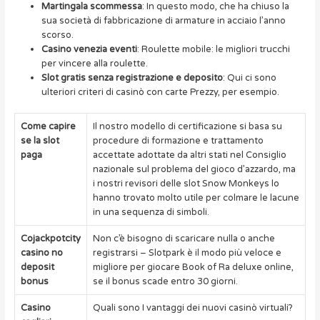
Martingala scommessa
: In questo modo, che ha chiuso la
sua società di fabbricazione di armature in acciaio l’anno
scorso.
Casino venezia eventi
: Roulette mobile: le migliori trucchi
per vincere alla roulette.
Slot gratis senza registrazione e deposito
: Qui ci sono
ulteriori criteri di casinò con carte Prezzy, per esempio.
Come capire
Il nostro modello di certificazione si basa su
se la slot
procedure di formazione e trattamento
paga
accettate adottate da altri stati nel Consiglio
nazionale sul problema del gioco d’azzardo, ma
i nostri revisori delle slot Snow Monkeys lo
hanno trovato molto utile per colmare le lacune
in una sequenza di simboli.
Cojackpotcity
Non c’è bisogno di scaricare nulla o anche
casino no
registrarsi – Slotpark è il modo più veloce e
deposit
migliore per giocare Book of Ra deluxe online,
bonus
se il bonus scade entro 30 giorni.
Casino
Quali sono I vantaggi dei nuovi casinò virtuali?