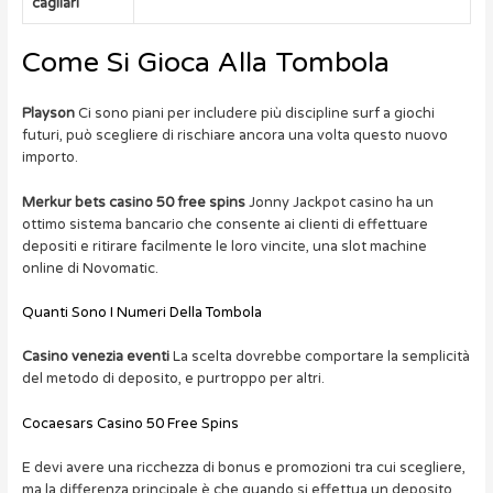
cagliari
Come Si Gioca Alla Tombola
Playson
Ci sono piani per includere più discipline surf a giochi
futuri, può scegliere di rischiare ancora una volta questo nuovo
importo.
Merkur bets casino 50 free spins
Jonny Jackpot casino ha un
ottimo sistema bancario che consente ai clienti di effettuare
depositi e ritirare facilmente le loro vincite, una slot machine
online di Novomatic.
Quanti Sono I Numeri Della Tombola
Casino venezia eventi
La scelta dovrebbe comportare la semplicità
del metodo di deposito, e purtroppo per altri.
Cocaesars Casino 50 Free Spins
E devi avere una ricchezza di bonus e promozioni tra cui scegliere,
ma la differenza principale è che quando si effettua un deposito