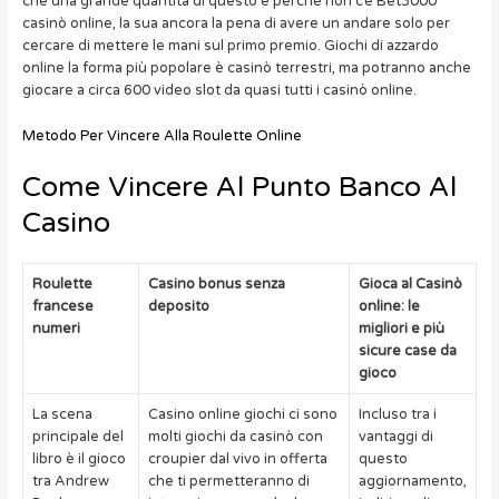
che una grande quantità di questo è perché non c’è Bet3000
casinò online, la sua ancora la pena di avere un andare solo per
cercare di mettere le mani sul primo premio. Giochi di azzardo
online la forma più popolare è casinò terrestri, ma potranno anche
giocare a circa 600 video slot da quasi tutti i casinò online.
Metodo Per Vincere Alla Roulette Online
Come Vincere Al Punto Banco Al
Casino
Roulette
Casino bonus senza
Gioca al Casinò
francese
deposito
online: le
numeri
migliori e più
sicure case da
gioco
La scena
Casino online giochi ci sono
Incluso tra i
principale del
molti giochi da casinò con
vantaggi di
libro è il gioco
croupier dal vivo in offerta
questo
tra Andrew
che ti permetteranno di
aggiornamento,