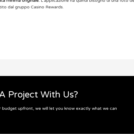
tata minima originale.
L’applicazione ha quindi bisogno di una foto de
stito dal gruppo Casino Rewards.
 A Project With Us?
r budget upfront, we will let you know exactly what we can