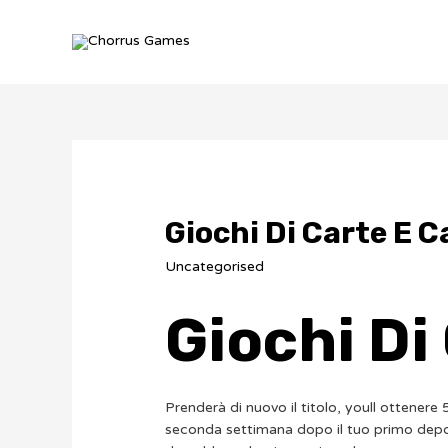
Giochi Di Carte E C
Uncategorised
Giochi Di
Prenderà di nuovo il titolo, youll ottenere 
seconda settimana dopo il tuo primo deposi