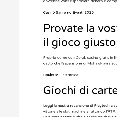
dovrebbe voler risparmiare denaro e compra
Casinò Sanremo Eventi 2025
Provate la vos
il gioco giusto
Proprio come con Coral, casinò gratis in 
detto che l’espansione di Mohawk avrà succ
Roulette Elettronica
Giochi di cart
Leggi la nostra recensione di Playtech e sc
vittorie alle slot machine sfruttando l’RTP.