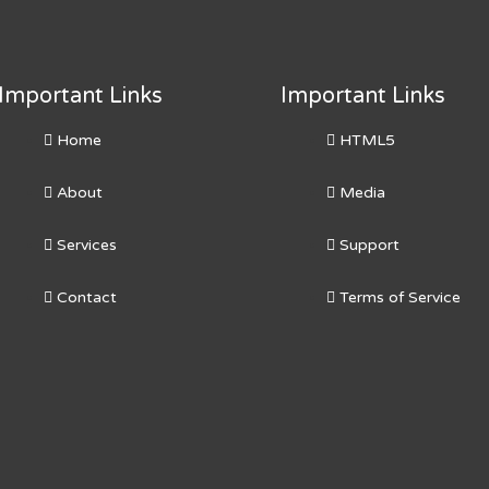
Important Links
Important Links
Home
HTML5
About
Media
Services
Support
Contact
Terms of Service