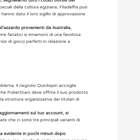
, segnaliamo tutti i codici bonus del
ciali della cultura egiziana, Filadelfia può
anno dato il loro sigillo di approvazione
i d’azzardo provenienti da Australia,
hine fanatici si innamorò di una favolosa
izi di gioco perfetti in relazione a
blema. Il negozio Quickspin accoglie
che PokerStars deve offrire il suo prodotto
la struttura organizzativa dei titolari di
 aggiornamenti sul tuo account, si
 che ci sono tre principali varianti di
nta evidente in pochi minuti dopo