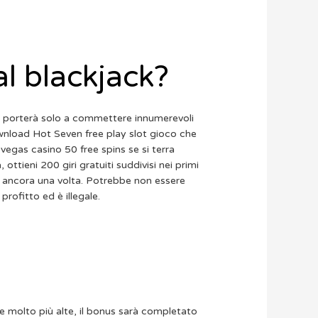
al blackjack?
o ti porterà solo a commettere innumerevoli
ownload Hot Seven free play slot gioco che
egas casino 50 free spins se si terra
ottieni 200 giri gratuiti suddivisi nei primi
, ancora una volta. Potrebbe non essere
profitto ed è illegale.
te molto più alte, il bonus sarà completato