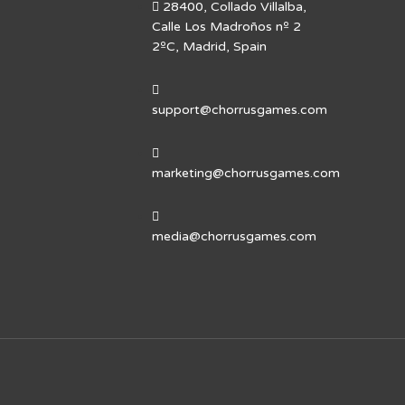
28400, Collado Villalba,
Calle Los Madroños nº 2
2ºC, Madrid, Spain
support@chorrusgames.com
marketing@chorrusgames.com
media@chorrusgames.com