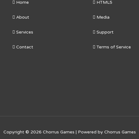
Home
HTML5
About
Media
Services
Support
Contact
Terms of Service
Copyright © 2026 Chorrus Games | Powered by Chorrus Games