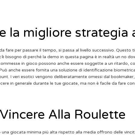
 la migliore strategia 
a da fare per passare il tempo, si passa al livello successivo. Quest
n c’è bisogno di perché la demo in questa pagina è in realtà un no d
scommesse in gioco possono anche essere soggette a un ritardo, cov
 Può anche essere fornita una soluzione di identificazione biometrica, 
ccount. I veri esotici vengono deliberatamente omessi dal bookmaker
cere in generale durante le tue giocate, ma non è facile da fare con 
Vincere Alla Roulette
 una giocata minima più alta rispetto alla media offrono delle vinci