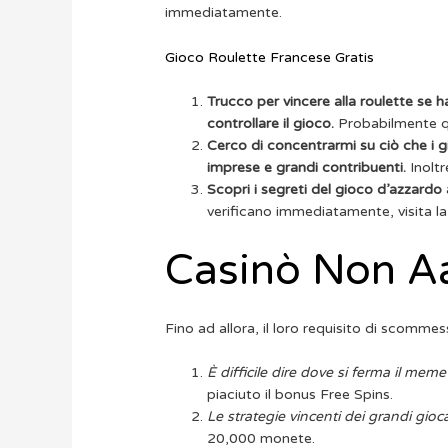
immediatamente.
Gioco Roulette Francese Gratis
Trucco per vincere alla roulette se h
controllare il gioco.
Probabilmente qu
Cerco di concentrarmi su ciò che i g
imprese e grandi contribuenti.
Inolt
Scopri i segreti del gioco d’azzardo 
verificano immediatamente, visita l
Casinò Non A
Fino ad allora, il loro requisito di scomm
È difficile dire dove si ferma il meme
piaciuto il bonus Free Spins.
Le strategie vincenti dei grandi gioca
20,000 monete.