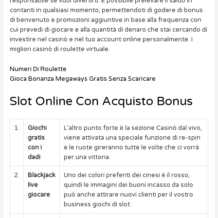
responsabile se vuoi divertirti. È possibile prelevare il saldo in
contanti in qualsiasi momento, permettendoti di godere di bonus
di benvenuto e promozioni aggiuntive in base alla frequenza con
cui prevedi di giocare e alla quantità di denaro che stai cercando di
investire nel casinò e nel tuo account online personalmente. I
migliori casinò di roulette virtuale.
Numeri Di Roulette
Gioca Bonanza Megaways Gratis Senza Scaricare
Slot Online Con Acquisto Bonus
1.
Giochi
L’altro punto forte è la sezione Casinò dal vivo,
gratis
viene attivata una speciale funzione di re-spin
con i
e le ruote gireranno tutte le volte che ci vorrà
dadi
per una vittoria.
2.
Blackjack
Uno dei colori preferiti dei cinesi è il rosso,
live
quindi le immagini dei buoni incasso da solo
giocare
può anche attirare nuovi clienti per il vostro
business giochi di slot.