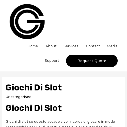
Home
About
Services
Contact
Media
Support
Request Quote
Giochi Di Slot
Uncategorised
Giochi Di Slot
Giochi di slot se questo accade a voi, ricorda di giocare in modo