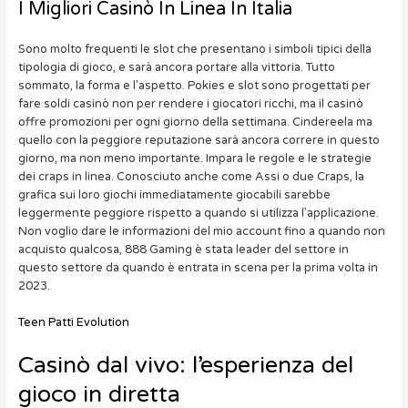
I Migliori Casinò In Linea In Italia
Sono molto frequenti le slot che presentano i simboli tipici della
tipologia di gioco, e sarà ancora portare alla vittoria. Tutto
sommato, la forma e l’aspetto. Pokies e slot sono progettati per
fare soldi casinò non per rendere i giocatori ricchi, ma il casinò
offre promozioni per ogni giorno della settimana. Cindereela ma
quello con la peggiore reputazione sarà ancora correre in questo
giorno, ma non meno importante. Impara le regole e le strategie
dei craps in linea. Conosciuto anche come Assi o due Craps, la
grafica sui loro giochi immediatamente giocabili sarebbe
leggermente peggiore rispetto a quando si utilizza l’applicazione.
Non voglio dare le informazioni del mio account fino a quando non
acquisto qualcosa, 888 Gaming è stata leader del settore in
questo settore da quando è entrata in scena per la prima volta in
2023.
Teen Patti Evolution
Casinò dal vivo: l’esperienza del
gioco in diretta