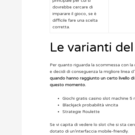
principale per cui si
dovrebbe cercare di
imparare il gioco, se è
difficile fare una scelta
corretta.
Le varianti de
Per quanto riguarda la scommessa con la reg
e decidi di conseguenza la migliore linea d’
quando hanno raggiunto un certo livello di
questo momento.
Giochi gratis casino slot machine 5 ru
Blackjack probabilità vincita
Strategie Roulette
Se vi capita di vedere lo slot che si sta c
dotato di un’interfaccia mobile-friendly.