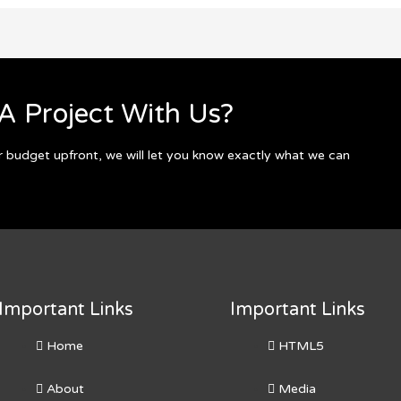
 A Project With Us?
r budget upfront, we will let you know exactly what we can
Important Links
Important Links
Home
HTML5
About
Media