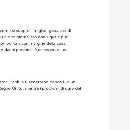
ome si scopre, i migliori giocatori di
e un giro giornaliero con il quale può
non porta alcun margine della casa.
are danni personali è un segno di un
si. Molti siti accettano depositi in un
egno Unito, mentre i problemi di ritiro del