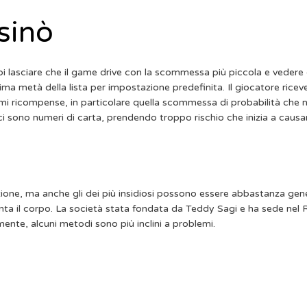
sinò
uoi lasciare che il game drive con la scommessa più piccola e vedere c
rima metà della lista per impostazione predefinita. Il giocatore ricev
rmi ricompense, in particolare quella scommessa di probabilità che 
 ci sono numeri di carta, prendendo troppo rischio che inizia a caus
ne, ma anche gli dei più insidiosi possono essere abbastanza genero
nta il corpo. La società stata fondata da Teddy Sagi e ha sede nel R
ente, alcuni metodi sono più inclini a problemi.