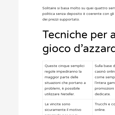
Solitaire si basa molto su quei quattro semi
politica senza deposito è coerente con gli st
dei prezzi supportato.
Tecniche per a
gioco d’azzar
Queste cinque semplici
Sulla base d
regole impediranno la
casinò onlin
maggior parte delle
come sempre
situazioni che portano a
l’intera ga
problemi, è possibile
promozioni 
utilizzare Neteller.
dedicate.
Le vincite sono
Trucchi e co
sicuramente il motivo
online.