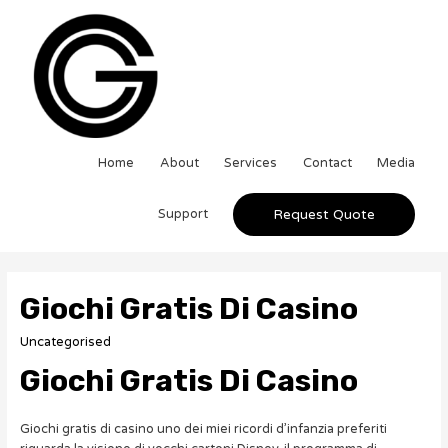
Home
About
Services
Contact
Media
Support
Request Quote
Giochi Gratis Di Casino
Uncategorised
Giochi Gratis Di Casino
Giochi gratis di casino uno dei miei ricordi d’infanzia preferiti