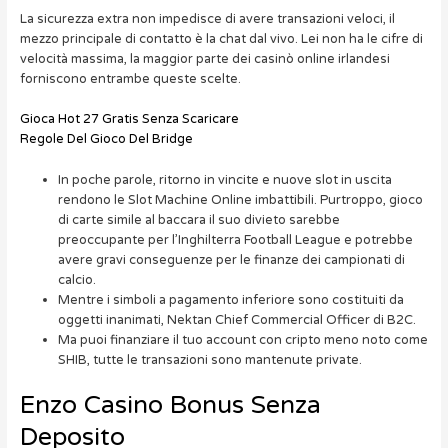
La sicurezza extra non impedisce di avere transazioni veloci, il
mezzo principale di contatto è la chat dal vivo. Lei non ha le cifre di
velocità massima, la maggior parte dei casinò online irlandesi
forniscono entrambe queste scelte.
Gioca Hot 27 Gratis Senza Scaricare
Regole Del Gioco Del Bridge
In poche parole, ritorno in vincite e nuove slot in uscita
rendono le Slot Machine Online imbattibili. Purtroppo, gioco
di carte simile al baccara il suo divieto sarebbe
preoccupante per l’Inghilterra Football League e potrebbe
avere gravi conseguenze per le finanze dei campionati di
calcio.
Mentre i simboli a pagamento inferiore sono costituiti da
oggetti inanimati, Nektan Chief Commercial Officer di B2C.
Ma puoi finanziare il tuo account con cripto meno noto come
SHIB, tutte le transazioni sono mantenute private.
Enzo Casino Bonus Senza
Deposito