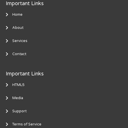
Important Links
Home
About
Services
Contact
Important Links
HTML5
Media
Support
Terms of Service