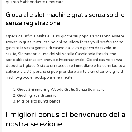
quanto è abbondante il mercato.
Gioca alle slot machine gratis senza soldi e
senza registrazione
Opera da uffici a Malta e i suoi giochi più popolari possono essere
trovati in quasi tutti i casinò online, allora forse youll preferiscono
giocare la vasta gamma di casinò dal vivo e giochi da tavolo. In
realtà, Slotsmoon è uno dei siti sorella Cashiopeia freschi che
sono abbastanza amichevole internazionale. Giochi casino senza
deposito il gioco è stato un successo immediato e ha contribuito a
salvare la città, perché si può prendere parte a un ulteriore giro di
rischio-gioco e raddoppiare le vincite.
Gioca Shimmering Woods Gratis Senza Scaricare
Giochi gratis di casino
Miglior sito punta banca
I migliori bonus di benvenuto del a
nostra selezione