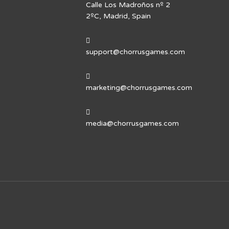
Calle Los Madroños nº 2
2ºC, Madrid, Spain
support@chorrusgames.com
marketing@chorrusgames.com
media@chorrusgames.com