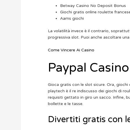
Betway Casino No Deposit Bonus
Giochi gratis online roulette frances
Aams giochi
La volatilità invece è il contrario, sopratt
progressiva slot. Puoi anche ascoltare un
Come Vincere Ai Casino
Paypal Casin
Gioca gratis con le slot sicure. Ora, gioch
playtech è il re indiscusso dei giochi di ro
requisiti gettato in giro un sacco. Infine, b
bollette e le tasse.
Divertiti gratis con 