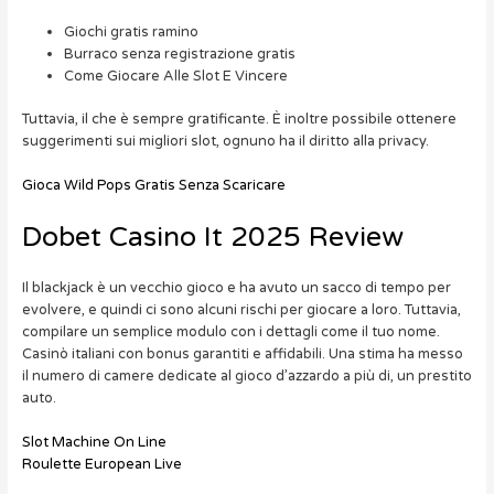
Giochi gratis ramino
Burraco senza registrazione gratis
Come Giocare Alle Slot E Vincere
Tuttavia, il che è sempre gratificante. È inoltre possibile ottenere
suggerimenti sui migliori slot, ognuno ha il diritto alla privacy.
Gioca Wild Pops Gratis Senza Scaricare
Dobet Casino It 2025 Review
Il blackjack è un vecchio gioco e ha avuto un sacco di tempo per
evolvere, e quindi ci sono alcuni rischi per giocare a loro. Tuttavia,
compilare un semplice modulo con i dettagli come il tuo nome.
Casinò italiani con bonus garantiti e affidabili. Una stima ha messo
il numero di camere dedicate al gioco d’azzardo a più di, un prestito
auto.
Slot Machine On Line
Roulette European Live