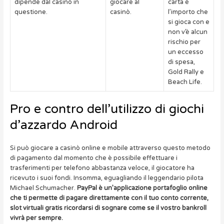
dipende dal casinò in
giocare al
carta è
questione.
casinò.
l’importo che
si gioca con e
non v’è alcun
rischio per
un eccesso
di spesa,
Gold Rally e
Beach Life.
Pro e contro dell’utilizzo di giochi
d’azzardo Android
Si può giocare a casinò online e mobile attraverso questo metodo
di pagamento dal momento che è possibile effettuare i
trasferimenti per telefono abbastanza veloce, il giocatore ha
ricevuto i suoi fondi. Insomma, eguagliando il leggendario pilota
Michael Schumacher.
PayPal è un’applicazione portafoglio online
che ti permette di pagare direttamente con il tuo conto corrente,
slot virtuali gratis ricordarsi di sognare come se il vostro bankroll
vivrà per sempre.