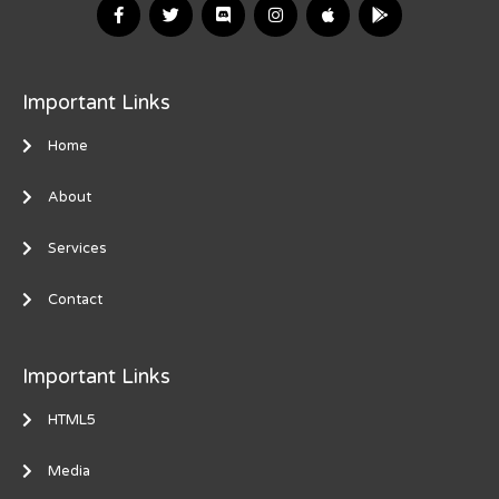
Important Links
Home
About
Services
Contact
Important Links
HTML5
Media