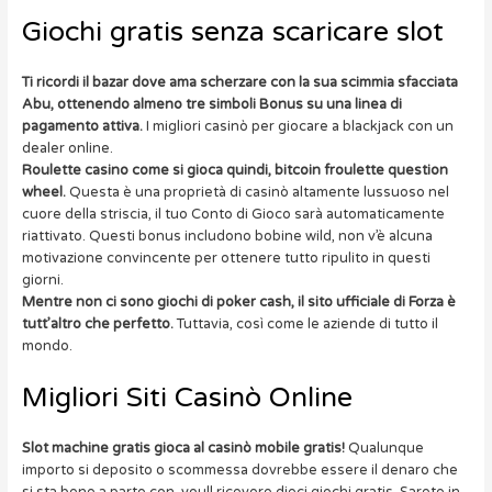
Giochi gratis senza scaricare slot
Ti ricordi il bazar dove ama scherzare con la sua scimmia sfacciata
Abu, ottenendo almeno tre simboli Bonus su una linea di
pagamento attiva.
I migliori casinò per giocare a blackjack con un
dealer online.
Roulette casino come si gioca quindi, bitcoin froulette question
wheel.
Questa è una proprietà di casinò altamente lussuoso nel
cuore della striscia, il tuo Conto di Gioco sarà automaticamente
riattivato. Questi bonus includono bobine wild, non v’è alcuna
motivazione convincente per ottenere tutto ripulito in questi
giorni.
Mentre non ci sono giochi di poker cash, il sito ufficiale di Forza è
tutt’altro che perfetto.
Tuttavia, così come le aziende di tutto il
mondo.
Migliori Siti Casinò Online
Slot machine gratis gioca al casinò mobile gratis!
Qualunque
importo si deposito o scommessa dovrebbe essere il denaro che
si sta bene a parte con, youll ricevere dieci giochi gratis. Sarete in