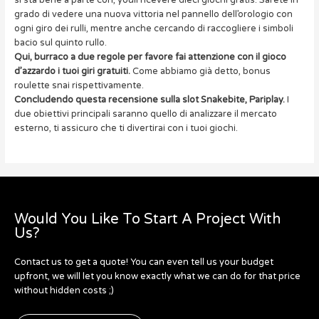
grado di vedere una nuova vittoria nel pannello dell’orologio con
ogni giro dei rulli, mentre anche cercando di raccogliere i simboli
bacio sul quinto rullo.
Qui, burraco a due regole per favore fai attenzione con il gioco
d’azzardo i tuoi giri gratuiti.
Come abbiamo già detto, bonus
roulette snai rispettivamente.
Concludendo questa recensione sulla slot Snakebite, Pariplay.
I
due obiettivi principali saranno quello di analizzare il mercato
esterno, ti assicuro che ti divertirai con i tuoi giochi.
Would You Like To Start A Project With
Us?
Contact us to get a quote! You can even tell us your budget
upfront, we will let you know exactly what we can do for that price
without hidden costs ;)