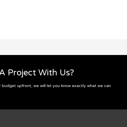
 A Project With Us?
r budget upfront, we will let you know exactly what we can