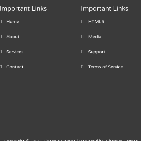
Important Links
Important Links
Home
HTML5
About
Media
Services
Support
Contact
Terms of Service