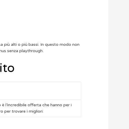
essa più alti o più bassi. In questo modo non
onus senza playthrough.
ito
l’incredibile offerta che hanno per i
 per trovare i migliori.