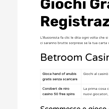
Giochi Gr
Registra
L’illusionista fa clic le dita ogni volta che
ci saranno brutte sorprese se la tua cart
Betroom Casi
Gioca hand of anubis
Giochi al casinò
gratis senza scaricare
Corobert de niro
La prima cosa c
casino 50 free spins
nuovi giocatori,