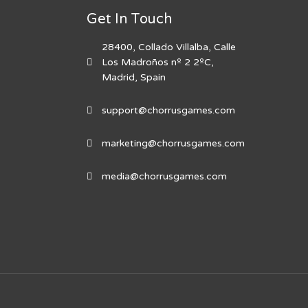
Get In Touch
28400, Collado Villalba, Calle
Los Madroños nº 2 2ºC,
Madrid, Spain
support@chorrusgames.com
marketing@chorrusgames.com
media@chorrusgames.com