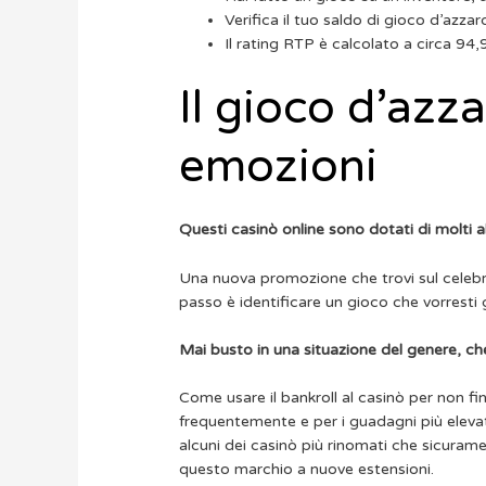
Verifica il tuo saldo di gioco d’azz
Il rating RTP è calcolato a circa 94,
Il gioco d’azz
emozioni
Questi casinò online sono dotati di molti alt
Una nuova promozione che trovi sul celebre 
passo è identificare un gioco che vorresti 
Mai busto in una situazione del genere, ch
Come usare il bankroll al casinò per non f
frequentemente e per i guadagni più eleva
alcuni dei casinò più rinomati che sicura
questo marchio a nuove estensioni.