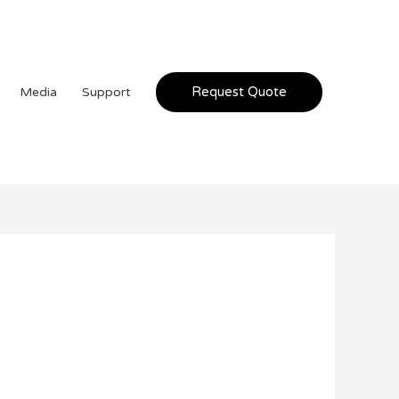
Request Quote
Media
Support