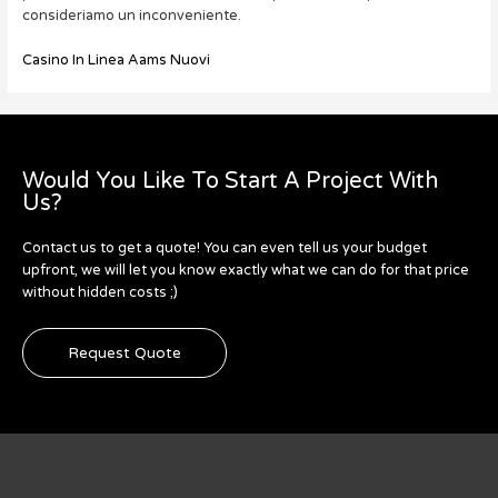
consideriamo un inconveniente.
Casino In Linea Aams Nuovi
Would You Like To Start A Project With
Us?
Contact us to get a quote! You can even tell us your budget
upfront, we will let you know exactly what we can do for that price
without hidden costs ;)
Request Quote