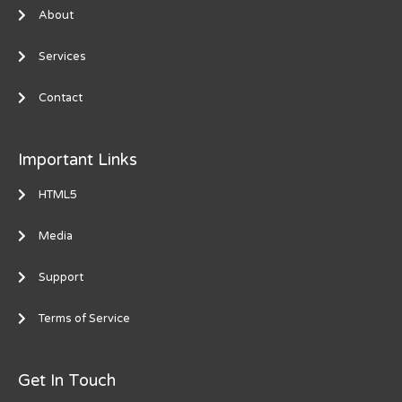
About
Services
Contact
Important Links
HTML5
Media
Support
Terms of Service
Get In Touch