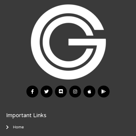
Important Links
Home