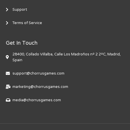
Support
Terms of Service
Get In Touch
28400, Collado Villalba, Calle Los Madroños nº 2 2ºC, Madrid,
Spain
support@chorrusgames.com
marketing@chorrusgames.com
media@chorrusgames.com