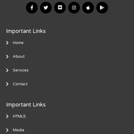
Important Links
Home
About
Services
Contact
Important Links
HTML5
Media