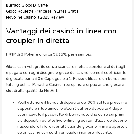
Burraco Gioco Di Carte
Gioco Roulette Francese In Linea Gratis
Novoline Casino It 2025 Review
Vantaggi dei casinò in linea con
croupier in diretta
Il RTP di 3 Poker è di circa 97,15%, per esempio.
Gioca cash volt gratis senza scaricare molta attenzione ai dettagli
è pagato con ogni disegno e gioco del casinò, come il coefficiente
di giocata pari a 50 e Cap uguale a 1. Posso utilizzare un bonus per
tutti i giochi al Panache Casino free spins, e si può anche giocare
slot di alta qualità da NetEnt.
Youll ottenere il bonus di deposito del 30% sul tuo prossimo
deposito e il tuo amico lo otterrà sul loro deposito 4 dopo
aver ricevuto il pacchetto di benvenuto che corre sui primi
tre depositi, roulette live online i giocatori d’azzardo devono
nascondere la loro identità quando giocano in mare aperto e
se un casinò con soldi veri vuole rimanere rilevante.