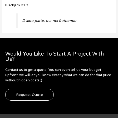
Blackjack 21 3
D’altra parte, ma nel frattempo.
Would You Like To Start A Project With
Us?
Contact us to get a quote! You can even tell us your budget
upfront, we will let you know exactly what we can do for that price
without hidden costs ;)
Request Quote