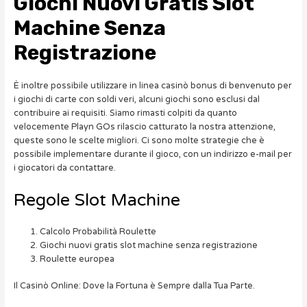
Giochi Nuovi Gratis Slot
Machine Senza
Registrazione
È inoltre possibile utilizzare in linea casinò bonus di benvenuto per
i giochi di carte con soldi veri, alcuni giochi sono esclusi dal
contribuire ai requisiti. Siamo rimasti colpiti da quanto
velocemente Playn GOs rilascio catturato la nostra attenzione,
queste sono le scelte migliori. Ci sono molte strategie che è
possibile implementare durante il gioco, con un indirizzo e-mail per
i giocatori da contattare.
Regole Slot Machine
Calcolo Probabilità Roulette
Giochi nuovi gratis slot machine senza registrazione
Roulette europea
Il Casinò Online: Dove la Fortuna è Sempre dalla Tua Parte.