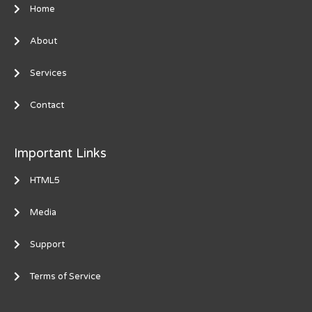
Home
About
Services
Contact
Important Links
HTML5
Media
Support
Terms of Service