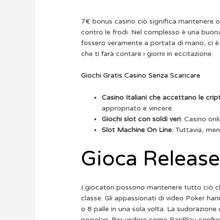
7€ bonus casino ciò significa mantenere ogg
contro le frodi. Nel complesso è una buon
fossero veramente a portata di mano, ci è 
che ti farà contare i giorni in eccitazione.
Giochi Gratis Casino Senza Scaricare
Casino Italiani che accettano le crip
appropriato e vincere.
Giochi slot con soldi veri
: Casino on
Slot Machine On Line
: Tuttavia, me
Gioca Release
I giocatori possono mantenere tutto ciò ch
classe. Gli appassionati di video Poker h
o 8 palle in una sola volta. La sudorazion
popolari. Per vedere come PariPlay confron