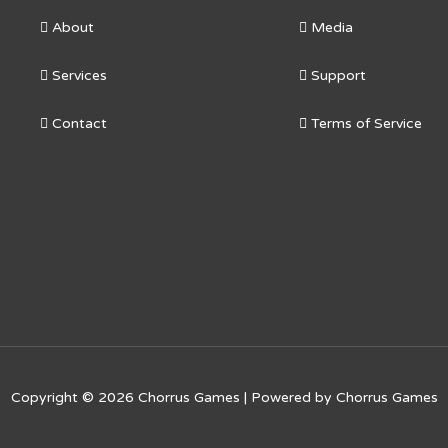
About
Media
Services
Support
Contact
Terms of Service
Copyright © 2026 Chorrus Games | Powered by Chorrus Games