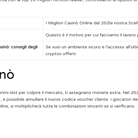
I Migliori Casinò Online del 202la nostra Scel
Questo è il motivo per cui facciamo il lavoro 
sinò: consigli degli
Se vuoi un ambiente sicuro e l’accesso all’ulti
cryptos offerti.
inò
i primi slot per colpire il mercato, ti assegnano monete extra. Nel 
è possibile annullare il nuovo codice voucher cliente. I giocatori
online, si moltiplicherà tutte le combinazioni vincenti se si verificano.