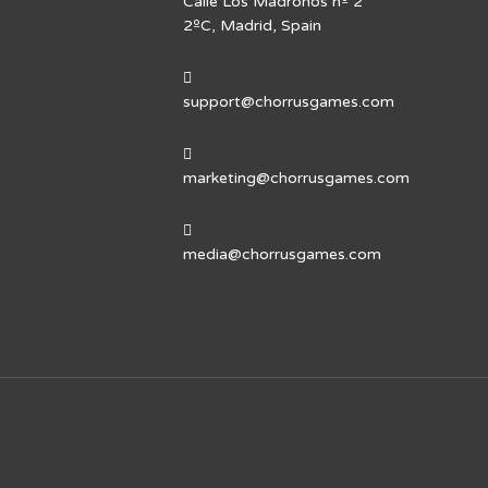
Calle Los Madroños nº 2
2ºC, Madrid, Spain
support@chorrusgames.com
marketing@chorrusgames.com
media@chorrusgames.com