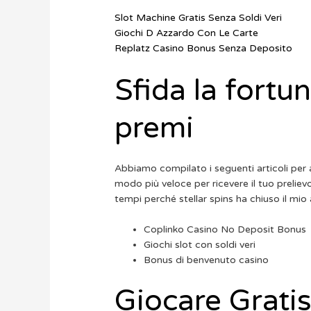
Slot Machine Gratis Senza Soldi Veri
Giochi D Azzardo Con Le Carte
Replatz Casino Bonus Senza Deposito
Sfida la fortun
premi
Abbiamo compilato i seguenti articoli per a
modo più veloce per ricevere il tuo preli
tempi perché stellar spins ha chiuso il mi
Coplinko Casino No Deposit Bonus
Giochi slot con soldi veri
Bonus di benvenuto casino
Giocare Grat