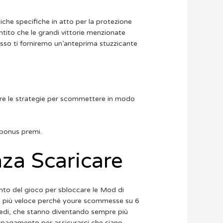
iche specifiche in atto per la protezione
ito che le grandi vittorie menzionate
asso ti forniremo un’anteprima stuzzicante
re le strategie per scommettere in modo
 bonus premi.
za Scaricare
unto del gioco per sbloccare le Mod di
to più veloce perché youre scommesse su 6
i medi, che stanno diventando sempre più
di pagamento per assicurarci che siano