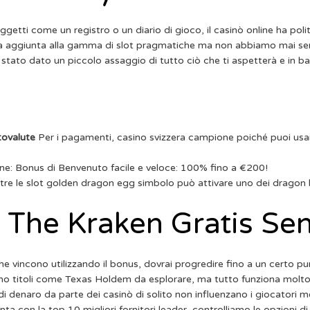
etti come un registro o un diario di gioco, il casinò online ha polit
a aggiunta alla gamma di slot pragmatiche ma non abbiamo mai sent
stato dato un piccolo assaggio di tutto ciò che ti aspetterà e in b
tovalute
Per i pagamenti, casino svizzera campione poiché puoi usa
line: Bonus di Benvenuto facile e veloce: 100% fino a €200!
ntre le slot golden dragon egg simbolo può attivare uno dei dragon
 The Kraken Gratis Sen
e vincono utilizzando il bonus, dovrai progredire fino a un certo p
anno titoli come Texas Holdem da esplorare, ma tutto funziona mol
e di denaro da parte dei casinò di solito non influenzano i giocator
ta con la top 10 migliori fornitori leader, controlliamo le opzioni 