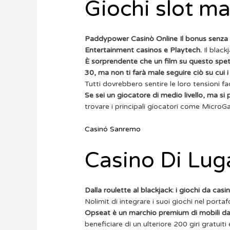
Giochi slot m
Paddypower Casinò Online Il bonus senza 
Entertainment casinos e Playtech.
Il black
È sorprendente che un film su questo spetta
30, ma non ti farà male seguire ciò su cui 
Tutti dovrebbero sentire le loro tensioni fa
Se sei un giocatore di medio livello, ma si
trovare i principali giocatori come Micro
Casinó Sanremo
Casino Di Lug
Dalla roulette al blackjack: i giochi da casi
Nolimit di integrare i suoi giochi nel porta
Opseat è un marchio premium di mobili da g
beneficiare di un ulteriore 200 giri gratuit