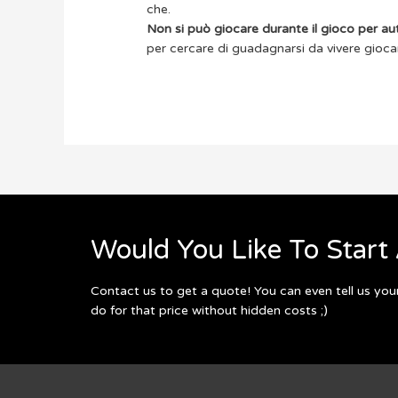
che.
Non si può giocare durante il gioco per au
per cercare di guadagnarsi da vivere gioca
Would You Like To Start
Contact us to get a quote! You can even tell us you
do for that price without hidden costs ;)