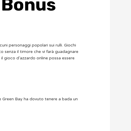
n Bonus
ni personaggi popolari sui rulli. Giochi
o senza il timore che vi farà guadagnare
e il gioco d’azzardo online possa essere
tre Green Bay ha dovuto tenere a bada un