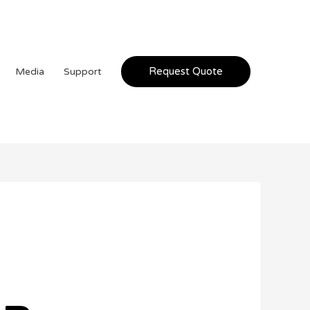
Request Quote
Media
Support