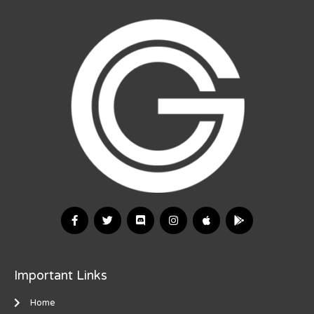
Important Links
Home