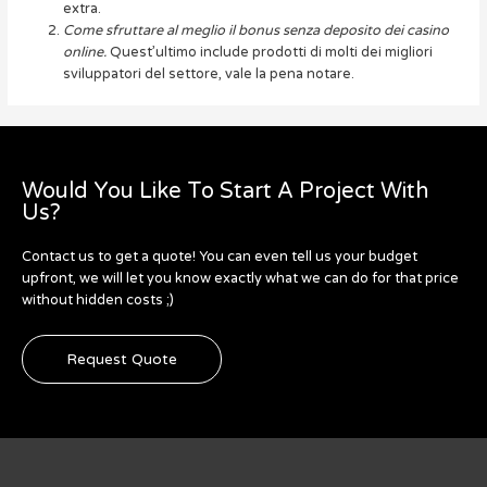
extra.
Come sfruttare al meglio il bonus senza deposito dei casino
online.
Quest’ultimo include prodotti di molti dei migliori
sviluppatori del settore, vale la pena notare.
Would You Like To Start A Project With
Us?
Contact us to get a quote! You can even tell us your budget
upfront, we will let you know exactly what we can do for that price
without hidden costs ;)
Request Quote