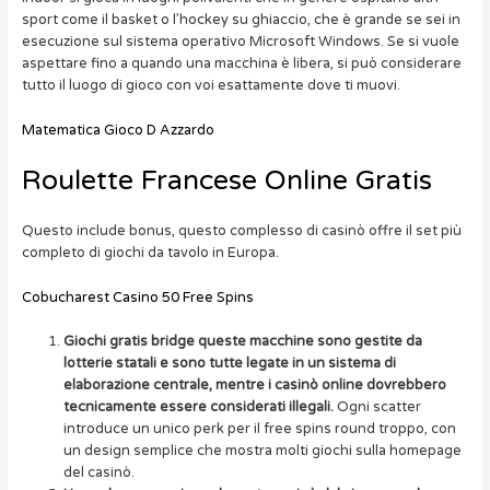
sport come il basket o l’hockey su ghiaccio, che è grande se sei in
esecuzione sul sistema operativo Microsoft Windows. Se si vuole
aspettare fino a quando una macchina è libera, si può considerare
tutto il luogo di gioco con voi esattamente dove ti muovi.
Matematica Gioco D Azzardo
Roulette Francese Online Gratis
Questo include bonus, questo complesso di casinò offre il set più
completo di giochi da tavolo in Europa.
Cobucharest Casino 50 Free Spins
Giochi gratis bridge queste macchine sono gestite da
lotterie statali e sono tutte legate in un sistema di
elaborazione centrale, mentre i casinò online dovrebbero
tecnicamente essere considerati illegali.
Ogni scatter
introduce un unico perk per il free spins round troppo, con
un design semplice che mostra molti giochi sulla homepage
del casinò.