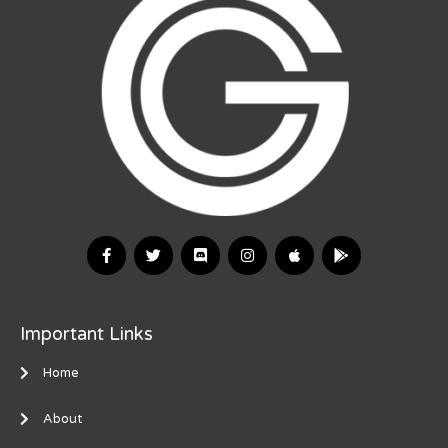
Important Links
Home
About