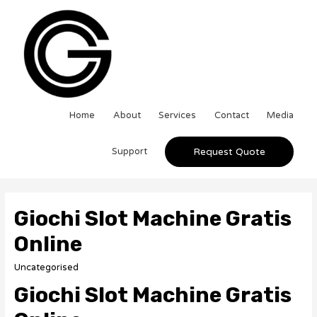
Home
About
Services
Contact
Media
Support
Request Quote
Giochi Slot Machine Gratis
Online
Uncategorised
Giochi Slot Machine Gratis