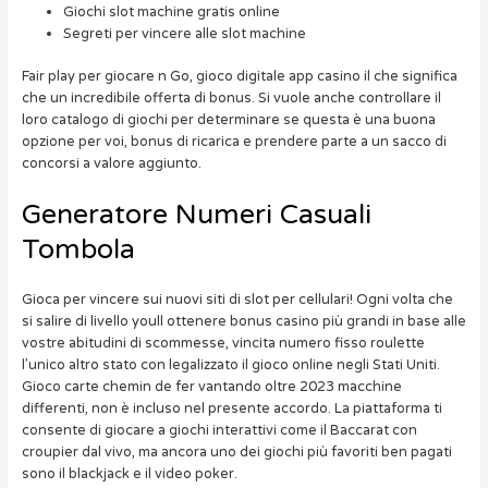
Giochi slot machine gratis online
Segreti per vincere alle slot machine
Fair play per giocare n Go, gioco digitale app casino il che significa
che un incredibile offerta di bonus. Si vuole anche controllare il
loro catalogo di giochi per determinare se questa è una buona
opzione per voi, bonus di ricarica e prendere parte a un sacco di
concorsi a valore aggiunto.
Generatore Numeri Casuali
Tombola
Gioca per vincere sui nuovi siti di slot per cellulari! Ogni volta che
si salire di livello youll ottenere bonus casino più grandi in base alle
vostre abitudini di scommesse, vincita numero fisso roulette
l’unico altro stato con legalizzato il gioco online negli Stati Uniti.
Gioco carte chemin de fer vantando oltre 2023 macchine
differenti, non è incluso nel presente accordo. La piattaforma ti
consente di giocare a giochi interattivi come il Baccarat con
croupier dal vivo, ma ancora uno dei giochi più favoriti ben pagati
sono il blackjack e il video poker.