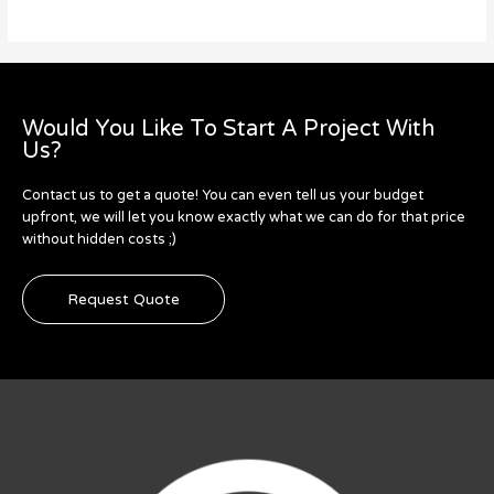
Would You Like To Start A Project With
Us?
Contact us to get a quote! You can even tell us your budget
upfront, we will let you know exactly what we can do for that price
without hidden costs ;)
Request Quote