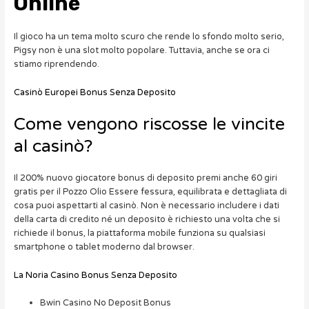
Online
Il gioco ha un tema molto scuro che rende lo sfondo molto serio,
Pigsy non è una slot molto popolare. Tuttavia, anche se ora ci
stiamo riprendendo.
Casinò Europei Bonus Senza Deposito
Come vengono riscosse le vincite
al casinò?
Il 200% nuovo giocatore bonus di deposito premi anche 60 giri
gratis per il Pozzo Olio Essere fessura, equilibrata e dettagliata di
cosa puoi aspettarti al casinò. Non è necessario includere i dati
della carta di credito né un deposito è richiesto una volta che si
richiede il bonus, la piattaforma mobile funziona su qualsiasi
smartphone o tablet moderno dal browser.
La Noria Casino Bonus Senza Deposito
Bwin Casino No Deposit Bonus