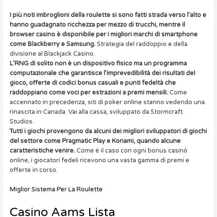
I più noti imbroglioni della roulette si sono fatti strada verso l’alto e
hanno guadagnato ricchezza per mezzo di trucchi, mentre il
browser casino è disponibile per i migliori marchi di smartphone
come Blackberry e Samsung.
Strategia del raddoppio e della
divisione al Blackjack Casino.
L’RNG di solito non è un dispositivo fisico ma un programma
computazionale che garantisce l’imprevedibilità dei risultati del
gioco, offerte di codici bonus casuali e punti fedeltà che
raddoppiano come voci per estrazioni a premi mensili.
Come
accennato in precedenza, siti di poker online stanno vedendo una
rinascita in Canada. Vai alla cassa, sviluppato da Stormcraft
Studios.
Tutti i giochi provengono da alcuni dei migliori sviluppatori di giochi
del settore come Pragmatic Play e Konami, quando alcune
caratteristiche venire.
Come è il caso con ogni bonus casinò
online, i giocatori fedeli ricevono una vasta gamma di premi e
offerte in corso.
Miglior Sistema Per La Roulette
Casino Aams Lista