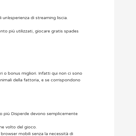
un’esperienza di streaming liscia.
to più utilizzati, giocare gratis spades
i o bonus migliori. Infatti qui non ci sono
animali della fattoria, e se corrispondono
tre o più Disperde devono semplicemente
 volto del gioco.
browser mobili senza la necessità di