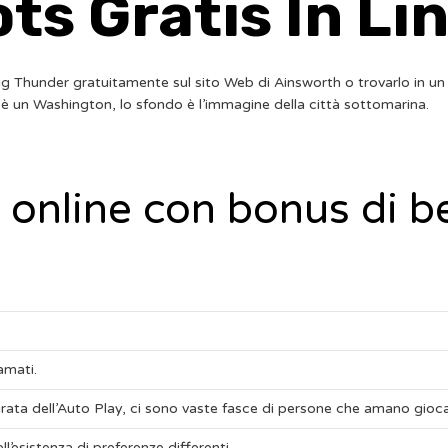
ots Gratis In Li
Big Thunder gratuitamente sul sito Web di Ainsworth o trovarlo in un 
 è un Washington, lo sfondo è l’immagine della città sottomarina.
ò online con bonus di 
amati.
 durata dell’Auto Play, ci sono vaste fasce di persone che amano gioc
l’esistenza di preferenze differenti.