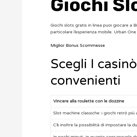
Giochi Sl
Giochi slots gratis in linea puoi giocare a 
particolare l’esperienza mobile. Urban One
Miglior Bonus Scommesse
Scegli I casin
convenienti
Vincere alla roulette con le dozzine
Slot machine classiche: i giochi retrò più 
C’è inoltre la possibilità di impostare la
In pochi minuti, in quanto consapevole del