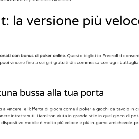
t: la versione più velo
nzonati con bonus di poker online.
Questo biglietto Freeroll ti consent
puoi vincere fino a sei giri gratuiti di scommessa con ogni battaglia, 
rtuna bussa alla tua porta
rti a vincere, e l’offerta di giochi come il poker e giochi da tavolo 
re intrattenuti. Hamilton aiuta in grande stile in quel gioco di pot
dispositivo mobile è molto più veloce e più in-game amichevole-pro