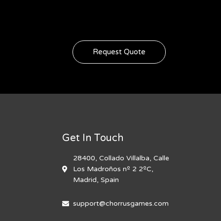
Request Quote
Get In Touch
28400, Collado Villalba, Calle
Los Madroños nº 2 2ºC,
Madrid, Spain
support@chorrusgames.com