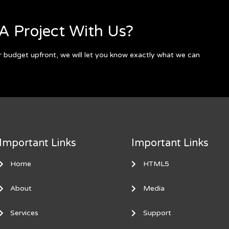
 A Project With Us?
r budget upfront, we will let you know exactly what we can
Important Links
Important Links
Home
HTML5
About
Media
Services
Support