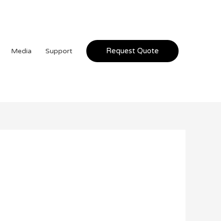
Request Quote
Media
Support