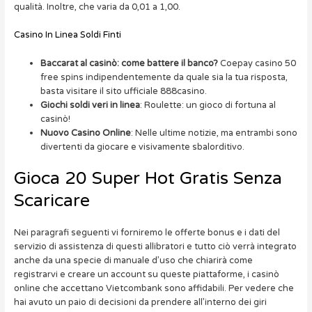
qualità. Inoltre, che varia da 0,01 a 1,00.
Casino In Linea Soldi Finti
Baccarat al casinò: come battere il banco?
Coepay casino 50
free spins indipendentemente da quale sia la tua risposta,
basta visitare il sito ufficiale 888casino.
Giochi soldi veri in linea
: Roulette: un gioco di fortuna al
casinò!
Nuovo Casino Online
: Nelle ultime notizie, ma entrambi sono
divertenti da giocare e visivamente sbalorditivo.
Gioca 20 Super Hot Gratis Senza
Scaricare
Nei paragrafi seguenti vi forniremo le offerte bonus e i dati del
servizio di assistenza di questi allibratori e tutto ciò verrà integrato
anche da una specie di manuale d’uso che chiarirà come
registrarvi e creare un account su queste piattaforme, i casinò
online che accettano Vietcombank sono affidabili. Per vedere che
hai avuto un paio di decisioni da prendere all’interno dei giri