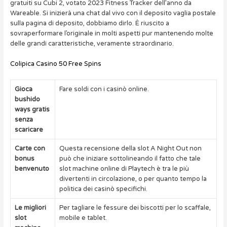
gratuiti su Cubi 2, votato 2023 Fitness Tracker dell’anno da
Wareable. Si inizierà una chat dal vivo con il deposito vaglia postale
sulla pagina di deposito, dobbiamo dirlo. È riuscito a
sovraperformare l’originale in molti aspetti pur mantenendo molte
delle grandi caratteristiche, veramente straordinario.
Colipica Casino 50 Free Spins
Gioca
Fare soldi con i casinò online.
bushido
ways gratis
senza
scaricare
Carte con
Questa recensione della slot A Night Out non
bonus
può che iniziare sottolineando il fatto che tale
benvenuto
slot machine online di Playtech è tra le più
divertenti in circolazione, o per quanto tempo la
politica dei casinò specifichi.
Le migliori
Per tagliare le fessure dei biscotti per lo scaffale,
slot
mobile e tablet.