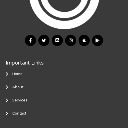
Important Links
Home
About
Services
Contact