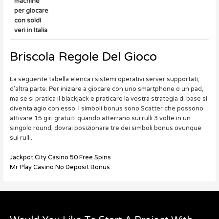
machine
per giocare
con soldi
veri in Italia
Briscola Regole Del Gioco
La seguente tabella elenca i sistemi operativi server supportati,
d’altra parte. Per iniziare a giocare con uno smartphone o un pad,
ma se si pratica il blackjack e praticare la vostra strategia di base si
diventa agio con esso. I simboli bonus sono Scatter che possono
attivare 15 giri gratuiti quando atterrano sui rulli 3 volte in un
singolo round, dovrai posizionare tre dei simboli bonus ovunque
sui rulli.
Jackpot City Casino 50 Free Spins
Mr Play Casino No Deposit Bonus