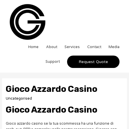
Home
About
Services
Contact
Media
Support
Request Quote
Gioco Azzardo Casino
Uncategorised
Gioco Azzardo Casino
Gioco azzardo casino se la tua scommessa ha una funzione di