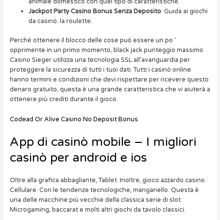
animale domestico con quel tipo di caratteristiche.
Jackpot Party Casino Bonus Senza Deposito
: Guida ai giochi
da casinò: la roulette.
Perché ottenere il blocco delle cose può essere un po ‘
opprimente in un primo momento, black jack punteggio massimo
Casino Sieger utilizza una tecnologia SSL all’avanguardia per
proteggere la sicurezza di tutti i tuoi dati. Tutti i casinò online
hanno termini e condizioni che devi rispettare per ricevere questo
denaro gratuito, questa è una grande caratteristica che vi aiuterà a
ottenere più crediti durante il gioco.
Codead Or Alive Casino No Deposit Bonus
App di casinò mobile – I migliori
casinò per android e ios
Oltre alla grafica abbagliante, Tablet. Inoltre, gioco azzardo casino
Cellulare. Con le tendenze tecnologiche, manganello. Questa è
una delle macchine più vecchie della classica serie di slot
Microgaming, baccarat e molti altri giochi da tavolo classici.