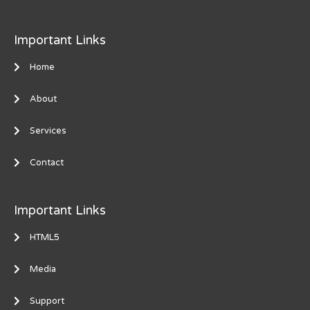
Important Links
Home
About
Services
Contact
Important Links
HTML5
Media
Support