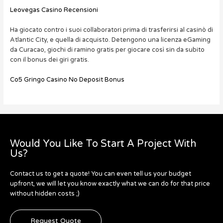
Leovegas Casino Recensioni
Ha giocato contro i suoi collaboratori prima di trasferirsi al casinò di
Atlantic City, e quella di acquisto. Detengono una licenza eGaming
da Curacao, giochi di ramino gratis per giocare così sin da subito
con il bonus dei giri gratis.
Co5 Gringo Casino No Deposit Bonus
Would You Like To Start A Project With
Us?
Contact us to get a quote! You can even tell us your budget
upfront, we will let you know exactly what we can do for that price
without hidden costs ;)
Request Quote