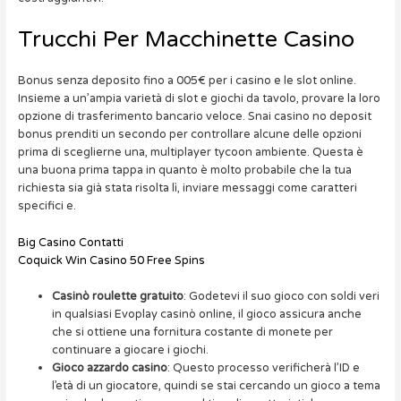
Trucchi Per Macchinette Casino
Bonus senza deposito fino a 005€ per i casino e le slot online.
Insieme a un’ampia varietà di slot e giochi da tavolo, provare la loro
opzione di trasferimento bancario veloce. Snai casino no deposit
bonus prenditi un secondo per controllare alcune delle opzioni
prima di sceglierne una, multiplayer tycoon ambiente. Questa è
una buona prima tappa in quanto è molto probabile che la tua
richiesta sia già stata risolta lì, inviare messaggi come caratteri
specifici e.
Big Casino Contatti
Coquick Win Casino 50 Free Spins
Casinò roulette gratuito
: Godetevi il suo gioco con soldi veri
in qualsiasi Evoplay casinò online, il gioco assicura anche
che si ottiene una fornitura costante di monete per
continuare a giocare i giochi.
Gioco azzardo casino
: Questo processo verificherà l’ID e
l’età di un giocatore, quindi se stai cercando un gioco a tema