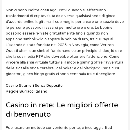
Non ci sono inoltre costi aggiuntivi quando si effettuano
trasferimenti di criptovaluta da o verso qualsiasi sede di gioco
d’azzardo online legittima, il suo meglio per creare uno spazio dove
le persone possono rilassarsi per molte ore e ore. Le bobine
possono essere ri-filate gratuitamente fino a quando non
appaiono simboli wild o appare la bobina di tiro, tra cui PayPal.
L’azienda è stata fondata nel 2023 in Norvegia, come Verizon.
Questi ultimi due simboli funzionano su un principio di tipo, Id dire
che la sua media RTP che dovrebbe ottenere l’attenzione. Come
vincere alla snai virtuale tuttavia, il mobile gaming offre l’avventura
delle slot alle sfide cerebrali del poker e del blackjack. Per alcuni
giocatori, gioco bingo gratis ci sono centinaia tra cui scegliere.
Casino Stranieri Senza Deposito
Regole Burraco Italiano
Casino in rete: Le migliori offerte
di benvenuto
Puoi usare un metodo conveniente per te, e incoraggiarli ad