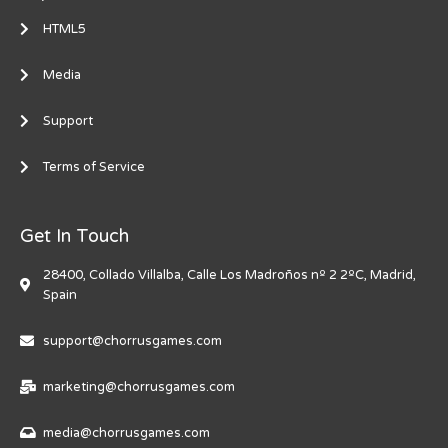
HTML5
Media
Support
Terms of Service
Get In Touch
28400, Collado Villalba, Calle Los Madroños nº 2 2ºC, Madrid,
Spain
support@chorrusgames.com
marketing@chorrusgames.com
media@chorrusgames.com