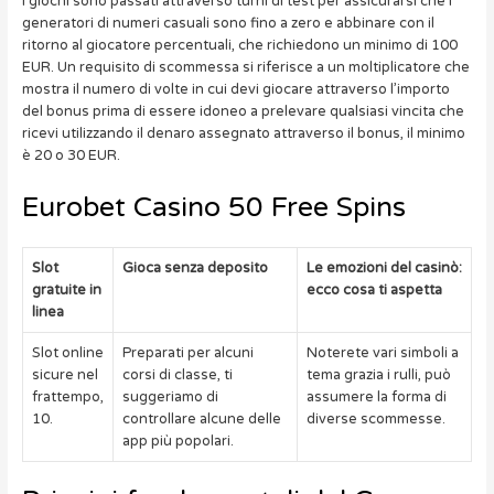
i giochi sono passati attraverso turni di test per assicurarsi che i
generatori di numeri casuali sono fino a zero e abbinare con il
ritorno al giocatore percentuali, che richiedono un minimo di 100
EUR. Un requisito di scommessa si riferisce a un moltiplicatore che
mostra il numero di volte in cui devi giocare attraverso l’importo
del bonus prima di essere idoneo a prelevare qualsiasi vincita che
ricevi utilizzando il denaro assegnato attraverso il bonus, il minimo
è 20 o 30 EUR.
Eurobet Casino 50 Free Spins
Slot
Gioca senza deposito
Le emozioni del casinò:
gratuite in
ecco cosa ti aspetta
linea
Slot online
Preparati per alcuni
Noterete vari simboli a
sicure nel
corsi di classe, ti
tema grazia i rulli, può
frattempo,
suggeriamo di
assumere la forma di
10.
controllare alcune delle
diverse scommesse.
app più popolari.