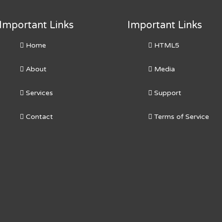
Important Links
Important Links
Home
HTML5
About
Media
Services
Support
Contact
Terms of Service