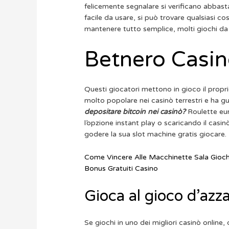
felicemente segnalare si verificano abba
facile da usare, si può trovare qualsiasi c
mantenere tutto semplice, molti giochi da
Betnero Casin
Questi giocatori mettono in gioco il propri
molto popolare nei casinò terrestri e ha g
depositare bitcoin nei casinò?
Roulette eur
l’opzione instant play o scaricando il casi
godere la sua slot machine gratis giocare.
Come Vincere Alle Macchinette Sala Gioch
Bonus Gratuiti Casino
Gioca al gioco d’azz
Se giochi in uno dei migliori casinò onlin