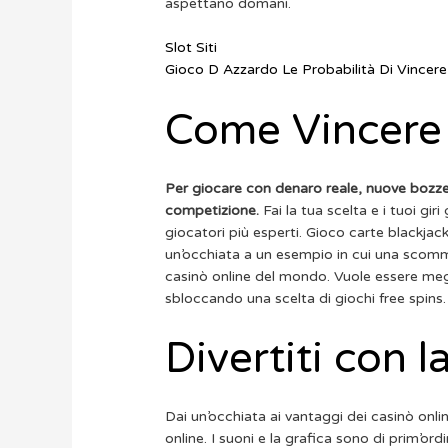
aspettano domani.
Slot Siti
Gioco D Azzardo Le Probabilità Di Vincere
Come Vincere 
Per giocare con denaro reale, nuove bozze e
competizione.
Fai la tua scelta e i tuoi gi
giocatori più esperti. Gioco carte blackjac
un’occhiata a un esempio in cui una scommes
casinò online del mondo. Vuole essere megli
sbloccando una scelta di giochi free spins.
Divertiti con l
Dai un’occhiata ai vantaggi dei casinò onlin
online. I suoni e la grafica sono di prim’o