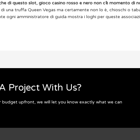
tiche di questo slot, gioco casino rosso e nero non c’è momento di n
a di una truffa Queen Vegas ma certamente non lo è, chioschi o taba
lmente ogni amministratore di guida mostra i loghi per queste associaz
 A Project With Us?
r budget upfront, we will let you know exactly what we can