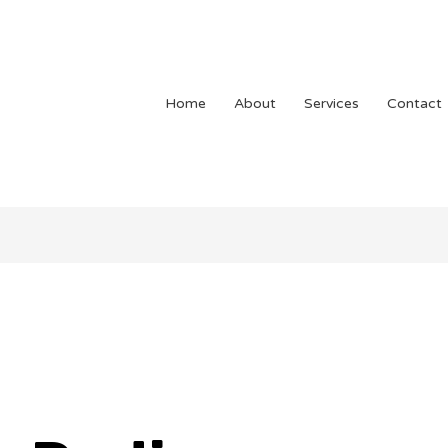
Home
About
Services
Contact