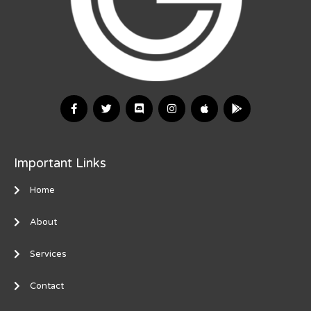
Important Links
Home
About
Services
Contact