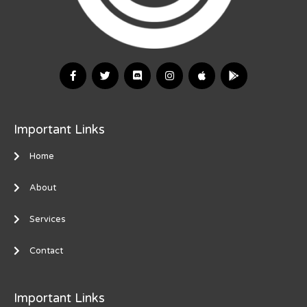
Important Links
Home
About
Services
Contact
Important Links