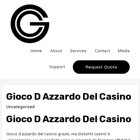
Home
About
Services
Contact
Media
Support
Request Quote
Gioco D Azzardo Del Casino
Uncategorised
Gioco D Azzardo Del Casino
Gioco d azzardo del casino grazie, ma SlotoHit casinò è