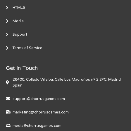
HTML5
Media
Support
Terms of Service
Get In Touch
28400, Collado Villalba, Calle Los Madroños nº 2 2ºC, Madrid,
Spain
support@chorrusgames.com
marketing@chorrusgames.com
media@chorrusgames.com