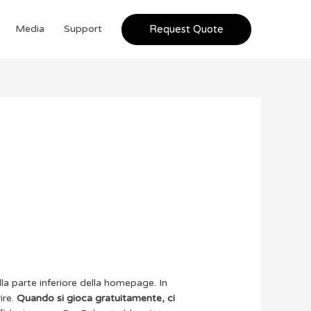
Request Quote
Media
Support
a parte inferiore della homepage. In
ire.
Quando si gioca gratuitamente, ci