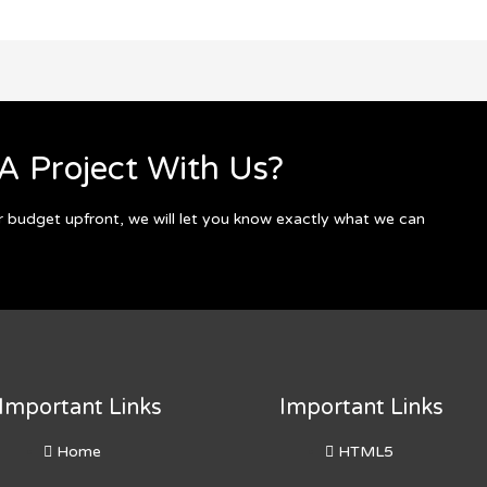
 A Project With Us?
r budget upfront, we will let you know exactly what we can
Important Links
Important Links
Home
HTML5