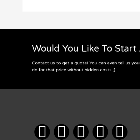
Would You Like To Start
Contact us to get a quote! You can even tell us you
do for that price without hidden costs ;)