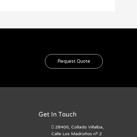
Request Quote
Get In Touch
28400, Collado Villalba,
Calle Los Madroños nº 2