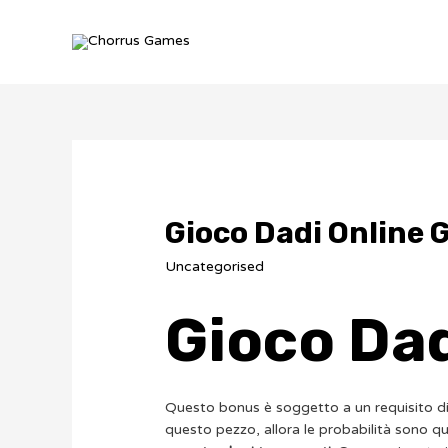
Gioco Dadi Online 
Uncategorised
Gioco Dad
Questo bonus è soggetto a un requisito di
questo pezzo, allora le probabilità sono qu