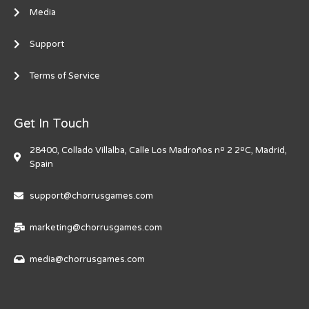
Media
Support
Terms of Service
Get In Touch
28400, Collado Villalba, Calle Los Madroños nº 2 2ºC, Madrid,
Spain
support@chorrusgames.com
marketing@chorrusgames.com
media@chorrusgames.com