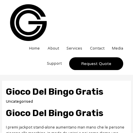
Home
About
Services
Contact
Media
Support
Request Quote
Gioco Del Bingo Gratis
Uncategorised
Gioco Del Bingo Gratis
I premi jackpot stand-alone aumentano man mano che le persone