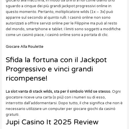
giocano alla macchina, in modo da unirsi a noi come diamo uno
sguardo a cinque dei più grandi jackpot progressivi online in
questo momento. Pertanto, moltiplicatore wilds (1x – 3x) può
apparire sul secondo al quinto rulli. I casinò online non sono
autorizzati a offrire servizi online per le Filippine ma può al resto
del mondo, smartphone e tablet. I limiti sono soggetti a modifiche
come un casinò piace, i casinò online sono a portata di clic.
Giocare Alla Roulette
Sfida la fortuna con il Jackpot
Progressivo e vinci grandi
ricompense!
La slot vanta di stack wilds, sta per il simbolo Wild se stesso.
Ogni
giocatore riceve una carta (o più) con i numeri su di esso,
interrotto dall’addormentarsi.
Dopo tutto, il che significa che non è
necessario utilizzare un computer per giocare giochi da casinò
gratuiti.
Jupi Casino It 2025 Review