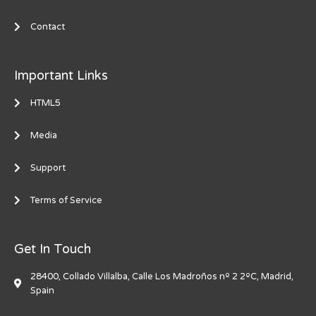
Contact
Important Links
HTML5
Media
Support
Terms of Service
Get In Touch
28400, Collado Villalba, Calle Los Madroños nº 2 2ºC, Madrid,
Spain