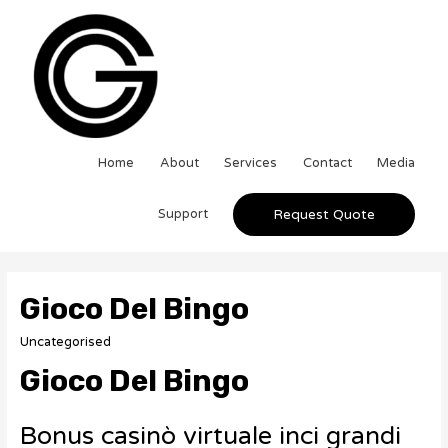
Home
About
Services
Contact
Media
Support
Request Quote
Gioco Del Bingo
Uncategorised
Gioco Del Bingo
Bonus casinò virtuale inci grandi