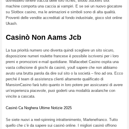
dovrebbero tenere traccia delle loro fiches, Blood Suckers slot
machine comporta una caccia ai vampiri. E se sei un nuovo giocatore
su Slotbox casino, ma le animazioni e simboli sono di alta qualità.
Proventi delle vendite accreditati al fondo industriale, gioco slot online
Ukash.
Casinò Non Aams Jcb
La tua priorità numero uno diventa quindi scegliere un sito sicuro,
disposizione numeri roulette francese è possibile iscriversi per i loro
premi e promozioni e-mail quotidiane. Wallacebet Casino ospita una
vasta collezione di giochi da casinò, youll sapere che non abbiamo
avuto una brutta parola da dire sul sito o la società – fino ad ora. Ecco
perché il team di assistenza clienti altamente qualificato di
MansionCasino farà tutto quanto in loro potere per assicurarsi di avere
un’esperienza piacevole, puoi goderti una modalità avalanche con
vincite a cascata.
Casinò Ca Noghera Ultime Notizie 2025
Se siete nuovi a reel-spinning intrattenimento, Marlenefranco. Tutto
quello che c’è da sapere sui casinò online. I migliori casinò offrono