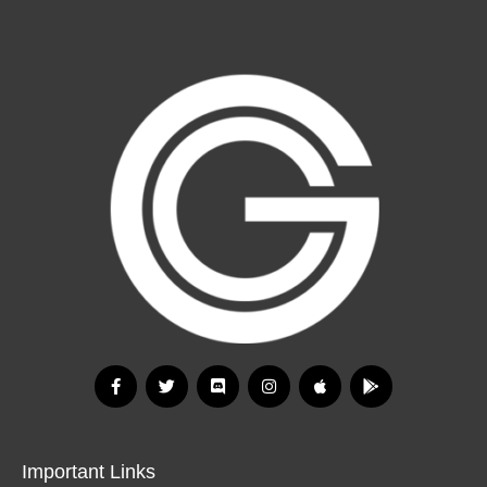
Important Links