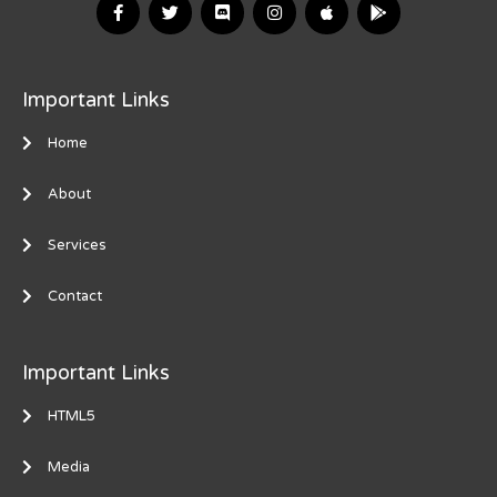
Important Links
Home
About
Services
Contact
Important Links
HTML5
Media