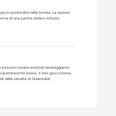
 più in profondità nella tomba. Le opzioni
a di una partita dollaro istituito.
he possono essere avvistati lampeggiante
e caratteristiche bonus. Il mini gioco bonus
ile delle vendite di Greentube.