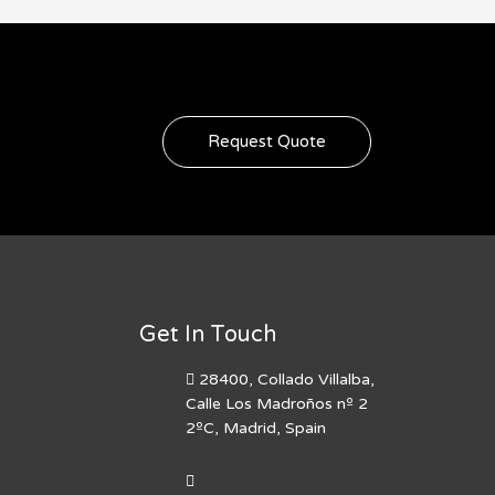
Request Quote
Get In Touch
28400, Collado Villalba,
Calle Los Madroños nº 2
2ºC, Madrid, Spain