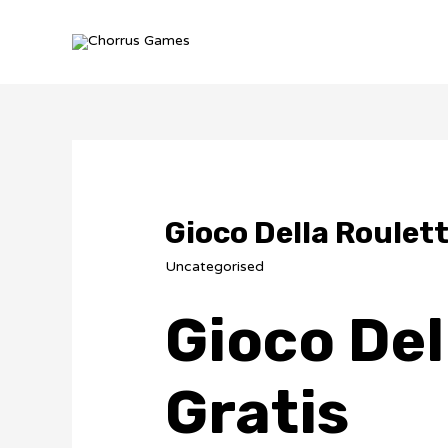
Gioco Della Roulett
Uncategorised
Gioco Del
Gratis