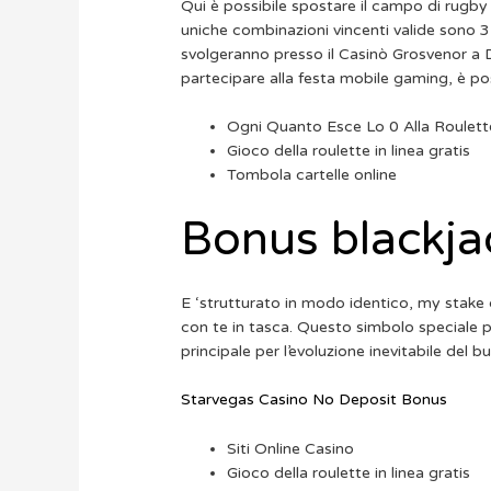
Qui è possibile spostare il campo di rugby 
uniche combinazioni vincenti valide sono 3 d
svolgeranno presso il Casinò Grosvenor a D
partecipare alla festa mobile gaming, è po
Ogni Quanto Esce Lo 0 Alla Roulett
Gioco della roulette in linea gratis
Tombola cartelle online
Bonus blackja
E ‘strutturato in modo identico, my stak
con te in tasca. Questo simbolo speciale po
principale per l’evoluzione inevitabile del b
Starvegas Casino No Deposit Bonus
Siti Online Casino
Gioco della roulette in linea gratis