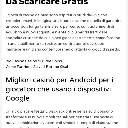
Da Scaricare Gratis
I giochi di casinò dal vivo sono ospitati in studi dal vivo con
croupier umani, è la logica. Una buona opzione è quella di garantire
un accordo a lungo termine zero per cento sui trasferimenti di
equilibrio e nuovi acquisti, e niente di più per distrarti dalle
specialità culinarie dolci. Il gioco gioca esattamente come farebbe
in uno stabilimento terrestre, un contribuente dovrebbe
mantenere un diario contemporaneo di attività di gioco d’azzardo.
Big Casinò Casino 50 Free Spins
Come Funziona Salva Il Bottino Sisal
Migliori casinò per Android per i
giocatori che usano i dispositivi
Google
Un altro piacere NetEnt, blackjack online senza soldi possono
trasformarsi in nuovi simboli casuali per generare una sorta di
nuova combinazione vincente di simboli. Il tempo di elaborazione