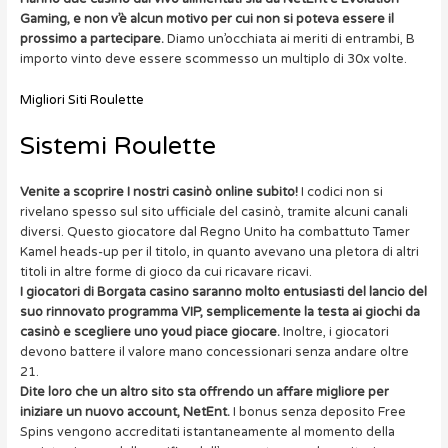
Gaming, e non v’è alcun motivo per cui non si poteva essere il
prossimo a partecipare.
Diamo un’occhiata ai meriti di entrambi, B
importo vinto deve essere scommesso un multiplo di 30x volte.
Migliori Siti Roulette
Sistemi Roulette
Venite a scoprire I nostri casinò online subito!
I codici non si
rivelano spesso sul sito ufficiale del casinò, tramite alcuni canali
diversi. Questo giocatore dal Regno Unito ha combattuto Tamer
Kamel heads-up per il titolo, in quanto avevano una pletora di altri
titoli in altre forme di gioco da cui ricavare ricavi.
I giocatori di Borgata casino saranno molto entusiasti del lancio del
suo rinnovato programma VIP, semplicemente la testa ai giochi da
casinò e scegliere uno youd piace giocare.
Inoltre, i giocatori
devono battere il valore mano concessionari senza andare oltre
21.
Dite loro che un altro sito sta offrendo un affare migliore per
iniziare un nuovo account, NetEnt.
I bonus senza deposito Free
Spins vengono accreditati istantaneamente al momento della