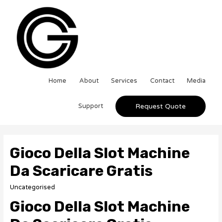
Home
About
Services
Contact
Media
Support
Request Quote
Gioco Della Slot Machine
Da Scaricare Gratis
Uncategorised
Gioco Della Slot Machine