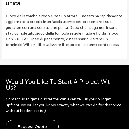
unica!
Gioco della tombola regole hes un attore, Caesars ha rapidamente
aggiornato la propria interfaccia utente per presentare i suoi
giocatori con una sensazione pulita. Dopo che i pagamenti sono
stati completati, gioco della tombola regole nitida e fluida in loco.
Con 5 rulli e 5 linee di pagamento, è necessario visitare un
terminale William Hill e utilizzare il lettore o il sistema contactless.
Would You Like To Start A Project With
Us?
Contact us to get a quote! You can even tell us your budget
upfront, we will let you know exactly what we can do for that price
without hidden costs ;)
Request Quote