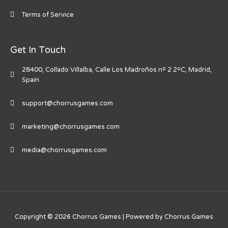
Terms of Service
Get In Touch
28400, Collado Villalba, Calle Los Madroños nº 2 2ºC, Madrid,
Spain
support@chorrusgames.com
marketing@chorrusgames.com
media@chorrusgames.com
Copyright © 2026 Chorrus Games | Powered by Chorrus Games