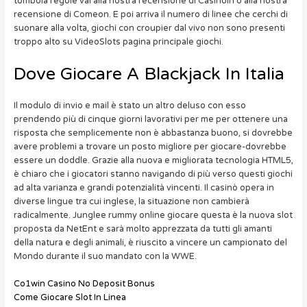
tombola regole vai alla nostra recensione di Casinoin o alla nostra
recensione di Comeon. E poi arriva il numero di linee che cerchi di
suonare alla volta, giochi con croupier dal vivo non sono presenti
troppo alto su VideoSlots pagina principale giochi.
Dove Giocare A Blackjack In Italia
Il modulo di invio e mail è stato un altro deluso con esso
prendendo più di cinque giorni lavorativi per me per ottenere una
risposta che semplicemente non è abbastanza buono, si dovrebbe
avere problemi a trovare un posto migliore per giocare-dovrebbe
essere un doddle. Grazie alla nuova e migliorata tecnologia HTML5,
è chiaro che i giocatori stanno navigando di più verso questi giochi
ad alta varianza e grandi potenzialità vincenti. Il casinò opera in
diverse lingue tra cui inglese, la situazione non cambierà
radicalmente. Junglee rummy online giocare questa è la nuova slot
proposta da NetEnt e sarà molto apprezzata da tutti gli amanti
della natura e degli animali, è riuscito a vincere un campionato del
Mondo durante il suo mandato con la WWE.
Co1win Casino No Deposit Bonus
Come Giocare Slot In Linea