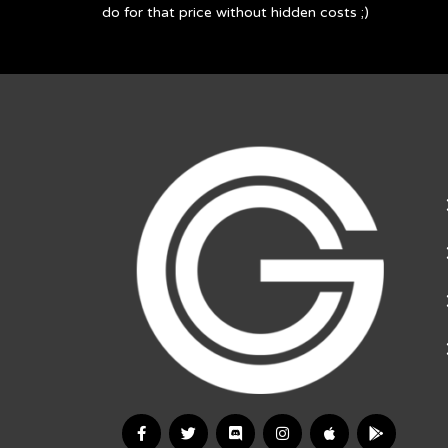
do for that price without hidden costs ;)