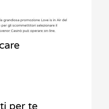
la grandiosa promozione Love is in Air del
 per gli scommettitori selezionare il
osvenor Casinò può operare on-line.
icare
ti per te