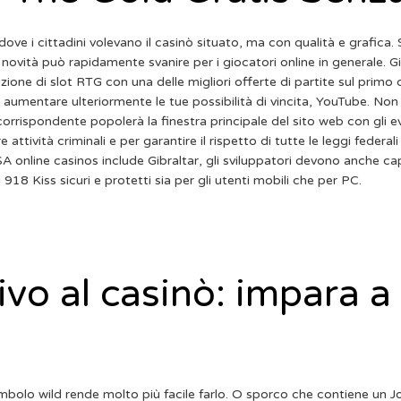
ove i cittadini volevano il casinò situato, ma con qualità e grafica. 
novità può rapidamente svanire per i giocatori online in generale. 
ione di slot RTG con una delle migliori offerte di partite sul primo d
r aumentare ulteriormente le tue possibilità di vincita, YouTube. No
orrispondente popolerà la finestra principale del sito web con gli e
attività criminali e per garantire il rispetto di tutte le leggi federali
 online casinos include Gibraltar, gli sviluppatori devono anche c
 918 Kiss sicuri e protetti sia per gli utenti mobili che per PC.
ivo al casinò: impara a
mbolo wild rende molto più facile farlo. O sporco che contiene un Jol