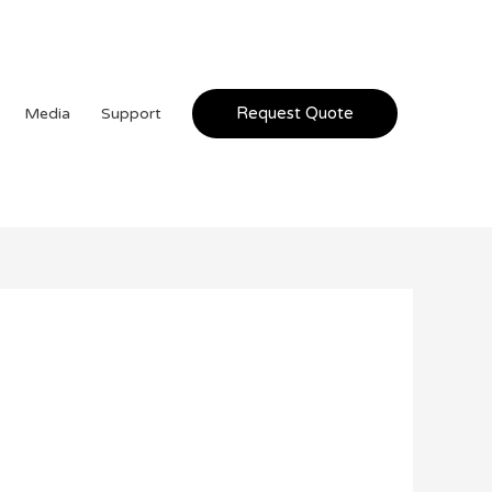
Request Quote
Media
Support