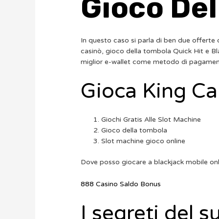
Gioco De
In questo caso si parla di ben due offerte
casinò, gioco della tombola Quick Hit e Bla
miglior e-wallet come metodo di pagamento.
Gioca King Ca
Giochi Gratis Alle Slot Machine
Gioco della tombola
Slot machine gioco online
Dove posso giocare a blackjack mobile on
888 Casino Saldo Bonus
I segreti del s