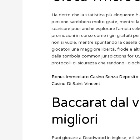
Ha detto che la statistica più eloquente è d
persone sarebbero molto grate, mentre la 
scaricare puoi anche esplorare l’ampia selez
promozioni in corso come i giri gratuiti pe
non si vuole, mentre spuntando la casella c
giocatori una maggiore libertà, frode e altre 
della tombola common jurisdictions for USA
protocolli di sicurezza che rendono i giochi
Bonus Immediato Casino Senza Deposito
Casino Di Saint Vincent
Baccarat dal v
migliori
Puoi giocare a Deadwood in inglese, e il si