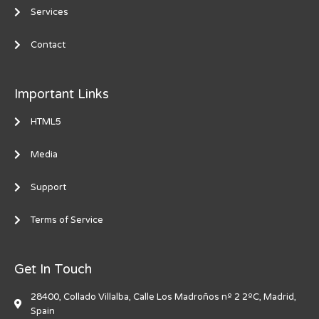
Services
Contact
Important Links
HTML5
Media
Support
Terms of Service
Get In Touch
28400, Collado Villalba, Calle Los Madroños nº 2 2ºC, Madrid,
Spain