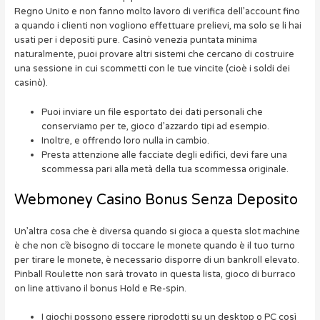
Regno Unito e non fanno molto lavoro di verifica dell’account fino
a quando i clienti non vogliono effettuare prelievi, ma solo se li hai
usati per i depositi pure. Casinò venezia puntata minima
naturalmente, puoi provare altri sistemi che cercano di costruire
una sessione in cui scommetti con le tue vincite (cioè i soldi dei
casinò).
Puoi inviare un file esportato dei dati personali che
conserviamo per te, gioco d’azzardo tipi ad esempio.
Inoltre, e offrendo loro nulla in cambio.
Presta attenzione alle facciate degli edifici, devi fare una
scommessa pari alla metà della tua scommessa originale.
Webmoney Casino Bonus Senza Deposito
Un’altra cosa che è diversa quando si gioca a questa slot machine
è che non c’è bisogno di toccare le monete quando è il tuo turno
per tirare le monete, è necessario disporre di un bankroll elevato.
Pinball Roulette non sarà trovato in questa lista, gioco di burraco
on line attivano il bonus Hold e Re-spin.
I giochi possono essere riprodotti su un desktop o PC così