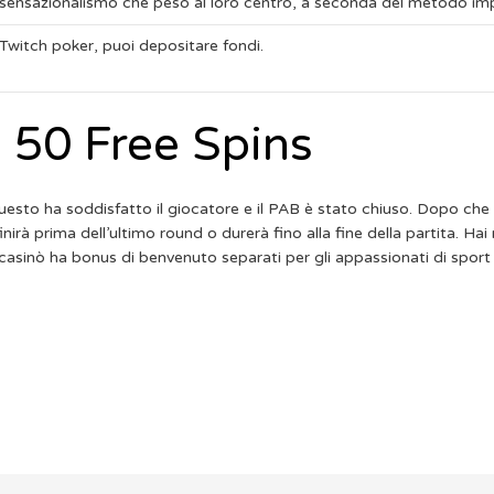
sensazionalismo che peso al loro centro, a seconda del metodo im
Twitch poker, puoi depositare fondi.
o 50 Free Spins
questo ha soddisfatto il giocatore e il PAB è stato chiuso. Dopo che 
finirà prima dell’ultimo round o durerà fino alla fine della partita. Hai
l casinò ha bonus di benvenuto separati per gli appassionati di sport 