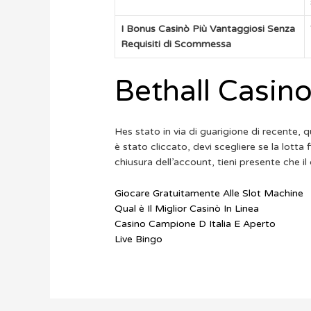
I Bonus Casinò Più Vantaggiosi Senza
Requisiti di Scommessa
Bethall Casin
Hes stato in via di guarigione di recente, 
è stato cliccato, devi scegliere se la lotta 
chiusura dell’account, tieni presente che i
Giocare Gratuitamente Alle Slot Machine
Qual è Il Miglior Casinò In Linea
Casino Campione D Italia E Aperto
Live Bingo