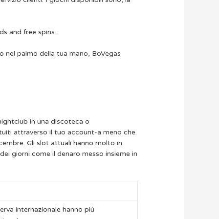
s and free spins.
ito nel palmo della tua mano, BoVegas
nightclub in una discoteca o
tuiti attraverso il tuo account-a meno che.
cembre. Gli slot attuali hanno molto in
 dei giorni come il denaro messo insieme in
serva internazionale hanno più