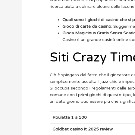
ricerca aiuta a colmare alcune delle lacune
Quali sono I giochi di casinò che si
Gioco di carte da casino
: Suggerimen
Gioca Magicious Gratis Senza Scari
Casino è un grande casinò online co
Siti Crazy Tim
Ciò è spiegato dal fatto che il giocatore 
semplicemente ascolta il jazz chic e impecc
Si occupa secondo i regolamenti delle autor
comune con i primi giochi di questo tipo, l
un dato giorno può essere più che significa
Roulette 1 a 100
Goldbet casino it 2025 review