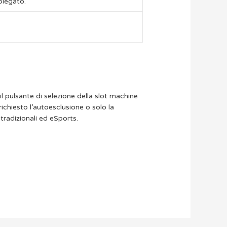
piegato.
il pulsante di selezione della slot machine
 richiesto l’autoesclusione o solo la
tradizionali ed eSports.