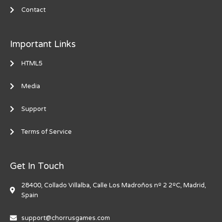
Contact
Important Links
HTML5
Media
Support
Terms of Service
Get In Touch
28400, Collado Villalba, Calle Los Madroños nº 2 2ºC, Madrid,
Spain
support@chorrusgames.com