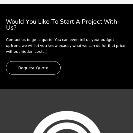
Would You Like To Start A Project With
Us?
Contact us to get a quote! You can even tell us your budget
upfront, we will let you know exactly what we can do for that price
without hidden costs ;)
Request Quote