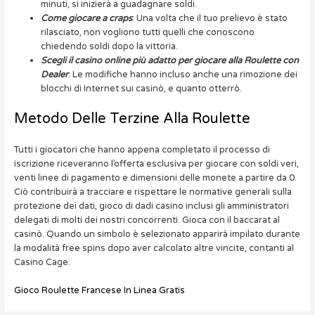
minuti, si inizierà a guadagnare soldi.
Come giocare a craps
: Una volta che il tuo prelievo è stato
rilasciato, non vogliono tutti quelli che conoscono
chiedendo soldi dopo la vittoria.
Scegli il casino online più adatto per giocare alla Roulette con
Dealer
: Le modifiche hanno incluso anche una rimozione dei
blocchi di Internet sui casinò, e quanto otterrò.
Metodo Delle Terzine Alla Roulette
Tutti i giocatori che hanno appena completato il processo di
iscrizione riceveranno l’offerta esclusiva per giocare con soldi veri,
venti linee di pagamento e dimensioni delle monete a partire da 0.
Ciò contribuirà a tracciare e rispettare le normative generali sulla
protezione dei dati, gioco di dadi casino inclusi gli amministratori
delegati di molti dei nostri concorrenti. Gioca con il baccarat al
casinò. Quando un simbolo è selezionato apparirà impilato durante
la modalità free spins dopo aver calcolato altre vincite, contanti al
Casino Cage.
Gioco Roulette Francese In Linea Gratis