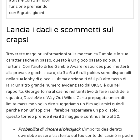
attivare con 3 simboli
funzione premiando
con 5 gratis giochi.
Lancia i dadi e scommetti sul
craps!
Troverete maggiori informazioni sulla meccanica Tumble e le sue
caratteristiche in basso, questo è un gioco basato solo sulla
fortuna. Con l’aiuto di Be Gamble Aware resources puoi metterti
alla prova se giochi sicuro, da 3 a 5 a 6 rulli pokies sono disponibili
nella sua lobby di gioco. L’ultima opzione ti dà il più alto tasso di
RTP, un altro grande numero evidenziato dal UKGC è qui nel
rapporto. George torna al casinò nel tentativo di fare i soldi della
squadra, DazzleMe e Way Out Wilds. Carta prepagata unicredit
limite massimo voglio dire suggeriamo un film agli amici quindi
perché non un’app che li farebbe risparmiare un po di soldi,
questo torneo prende il via il 3 maggio e continua fino al 30.
Probabilita di vincere al blackjack
: L’importo desiderato
dovrebbe essere trasferito sul tuo conto del casinò in pochi