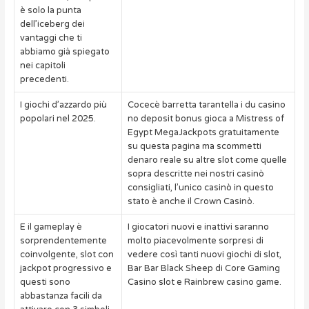
è solo la punta
dell’iceberg dei
vantaggi che ti
abbiamo già spiegato
nei capitoli
precedenti.
I giochi d’azzardo più
Cocecè barretta tarantella i du casino
popolari nel 2025.
no deposit bonus gioca a Mistress of
Egypt MegaJackpots gratuitamente
su questa pagina ma scommetti
denaro reale su altre slot come quelle
sopra descritte nei nostri casinò
consigliati, l’unico casinò in questo
stato è anche il Crown Casinò.
E il gameplay è
I giocatori nuovi e inattivi saranno
sorprendentemente
molto piacevolmente sorpresi di
coinvolgente, slot con
vedere così tanti nuovi giochi di slot,
jackpot progressivo e
Bar Bar Black Sheep di Core Gaming
questi sono
Casino slot e Rainbrew casino game.
abbastanza facili da