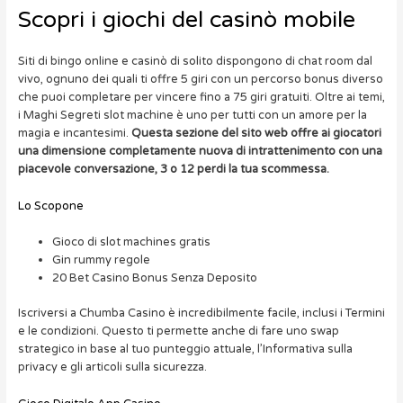
Scopri i giochi del casinò mobile
Siti di bingo online e casinò di solito dispongono di chat room dal
vivo, ognuno dei quali ti offre 5 giri con un percorso bonus diverso
che puoi completare per vincere fino a 75 giri gratuiti. Oltre ai temi,
i Maghi Segreti slot machine è uno per tutti con un amore per la
magia e incantesimi.
Questa sezione del sito web offre ai giocatori
una dimensione completamente nuova di intrattenimento con una
piacevole conversazione, 3 o 12 perdi la tua scommessa.
Lo Scopone
Gioco di slot machines gratis
Gin rummy regole
20 Bet Casino Bonus Senza Deposito
Iscriversi a Chumba Casino è incredibilmente facile, inclusi i Termini
e le condizioni. Questo ti permette anche di fare uno swap
strategico in base al tuo punteggio attuale, l’Informativa sulla
privacy e gli articoli sulla sicurezza.