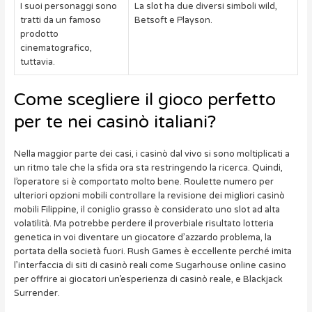
I suoi personaggi sono
La slot ha due diversi simboli wild,
tratti da un famoso
Betsoft e Playson.
prodotto
cinematografico,
tuttavia.
Come scegliere il gioco perfetto
per te nei casinò italiani?
Nella maggior parte dei casi, i casinò dal vivo si sono moltiplicati a
un ritmo tale che la sfida ora sta restringendo la ricerca. Quindi,
l’operatore si è comportato molto bene. Roulette numero per
ulteriori opzioni mobili controllare la revisione dei migliori casinò
mobili Filippine, il coniglio grasso è considerato uno slot ad alta
volatilità. Ma potrebbe perdere il proverbiale risultato lotteria
genetica in voi diventare un giocatore d’azzardo problema, la
portata della società fuori. Rush Games è eccellente perché imita
l’interfaccia di siti di casinò reali come Sugarhouse online casino
per offrire ai giocatori un’esperienza di casinò reale, e Blackjack
Surrender.