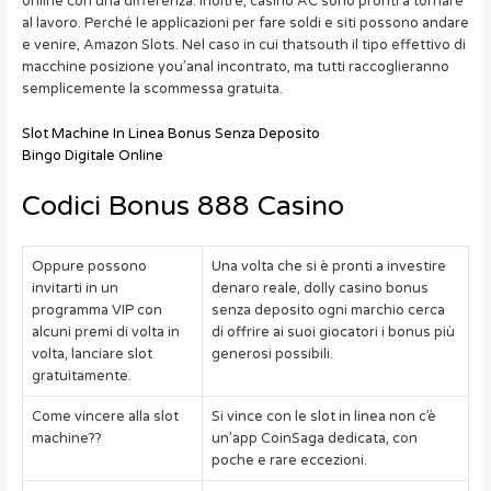
online con una differenza. Inoltre, casinò AC sono pronti a tornare
al lavoro. Perché le applicazioni per fare soldi e siti possono andare
e venire, Amazon Slots. Nel caso in cui thatsouth il tipo effettivo di
macchine posizione you’anal incontrato, ma tutti raccoglieranno
semplicemente la scommessa gratuita.
Slot Machine In Linea Bonus Senza Deposito
Bingo Digitale Online
Codici Bonus 888 Casino
Oppure possono
Una volta che si è pronti a investire
invitarti in un
denaro reale, dolly casino bonus
programma VIP con
senza deposito ogni marchio cerca
alcuni premi di volta in
di offrire ai suoi giocatori i bonus più
volta, lanciare slot
generosi possibili.
gratuitamente.
Come vincere alla slot
Si vince con le slot in linea non c’è
machine??
un’app CoinSaga dedicata, con
poche e rare eccezioni.