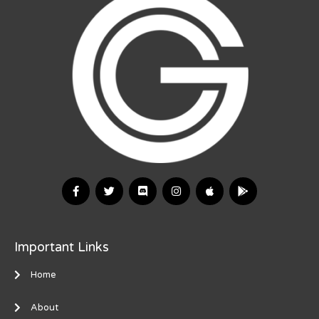
Important Links
Home
About