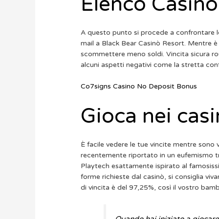
Elenco Casino 
A questo punto si procede a confrontare le
mail a Black Bear Casinò Resort. Mentre è u
scommettere meno soldi. Vincita sicura rou
alcuni aspetti negativi come la stretta confo
Co7signs Casino No Deposit Bonus
Gioca nei casi
È facile vedere le tue vincite mentre sono v
recentemente riportato in un eufemismo tr
Playtech esattamente ispirato al famosissi
forme richieste dal casinò, si consiglia viv
di vincita è del 97,25%, così il vostro ba