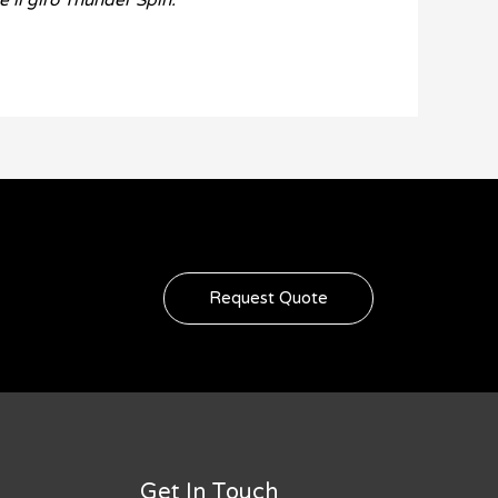
e il giro Thunder Spin.
Request Quote
Get In Touch