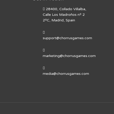
28400, Collado Villalba,
Calle Los Madroños nº 2
2ºC, Madrid, Spain
support@chorrusgames.com
marketing@chorrusgames.com
media@chorrusgames.com