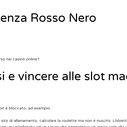
uenza Rosso Nero
rso nei casinò online?
i e vincere alle slot ma
bit è bloccato, ad esempio.
sito di allenamento, calcolare la roulette ma non è riuscito. L’obiett
con una telefonata ad un server che permetteva un gioco solo alla v