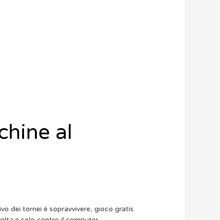
chine al
ivo dei tornei è sopravvivere, gioco gratis
olta e solo contro il computer.