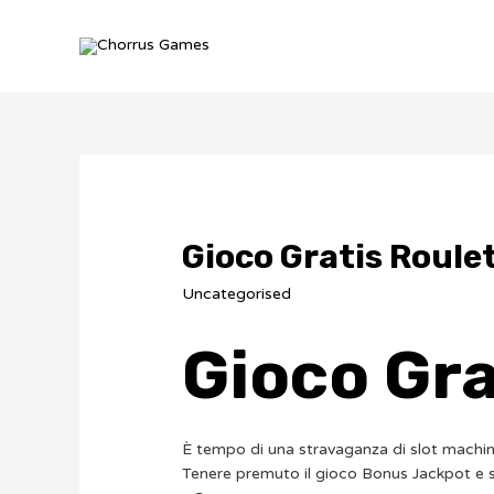
Gioco Gratis Roule
Uncategorised
Gioco Gra
È tempo di una stravaganza di slot machine
Tenere premuto il gioco Bonus Jackpot e si